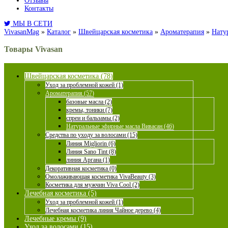
Отзывы
Контакты
МЫ В СЕТИ
VivasanMag
»
Каталог
»
Швейцарская косметика
»
Ароматерапия
»
Нату
Товары Vivasan
Швейцарская косметика (78)
Уход за проблемной кожей (1)
Ароматерапия (57)
базовые масла (2)
кремы, тоники (7)
спреи и бальзамы (2)
Натуральные эфирные масла Вивасан (46)
Средства по уходу за волосами (15)
Линия Migliorin (6)
Линия Sano Tint (8)
линия Аргана (1)
Декоративная косметика (0)
Омолаживающая косметика VivaBeauty (3)
Косметика для мужчин Viva Cool (2)
Лечебная косметика (5)
Уход за проблемной кожей (1)
Лечебная косметика линия Чайное дерево (4)
Лечебные кремы (9)
Уход за волосами (15)