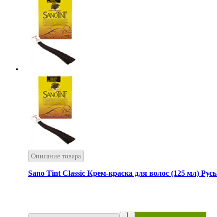
Описание товара
Sano Tint Classic Крем-краска для волос (125 мл) Рус