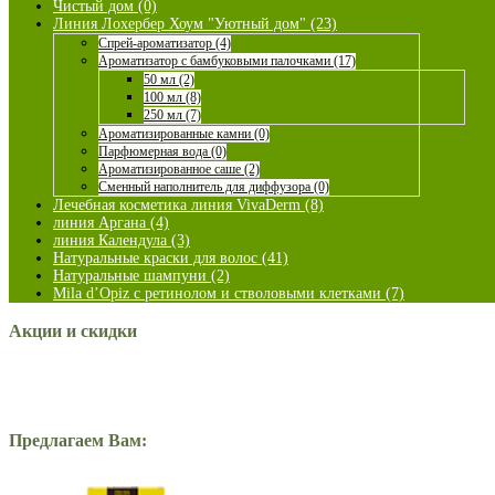
Чистый дом (0)
Линия Лохербер Хоум "Уютный дом" (23)
Спрей-ароматизатор (4)
Ароматизатор с бамбуковыми палочками (17)
50 мл (2)
100 мл (8)
250 мл (7)
Ароматизированные камни (0)
Парфюмерная вода (0)
Ароматизированное саше (2)
Сменный наполнитель для диффузора (0)
Лечебная косметика линия VivaDerm (8)
линия Аргана (4)
линия Календула (3)
Натуральные краски для волос (41)
Натуральные шампуни (2)
Mila d’Opiz с ретинолом и стволовыми клетками (7)
Акции и скидки
Предлагаем Вам: