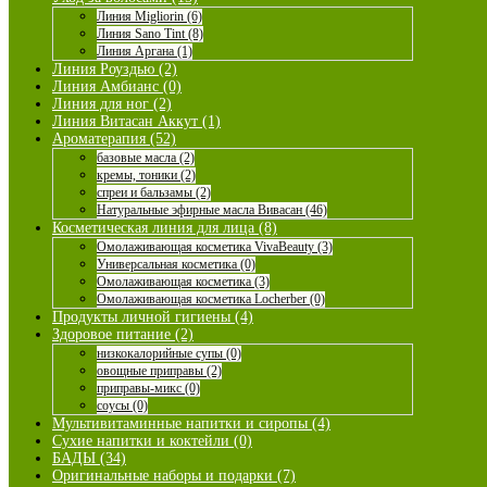
Линия Migliorin (6)
Линия Sano Tint (8)
Линия Аргана (1)
Линия Роуздью (2)
Линия Амбианс (0)
Линия для ног (2)
Линия Витасан Аккут (1)
Ароматерапия (52)
базовые масла (2)
кремы, тоники (2)
спреи и бальзамы (2)
Натуральные эфирные масла Вивасан (46)
Косметическая линия для лица (8)
Омолаживающая косметика VivaBeauty (3)
Универсальная косметика (0)
Омолаживающая косметика (3)
Омолаживающая косметика Locherber (0)
Продукты личной гигиены (4)
Здоровое питание (2)
низкокалорийные супы (0)
овощные приправы (2)
приправы-микс (0)
соусы (0)
Мультивитаминные напитки и сиропы (4)
Сухие напитки и коктейли (0)
БАДЫ (34)
Оригинальные наборы и подарки (7)