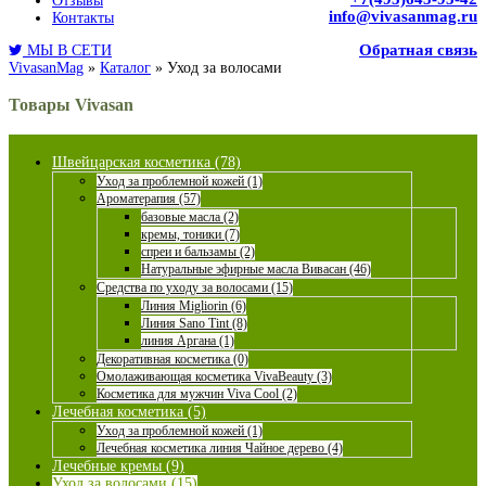
Отзывы
info@vivasanmag.ru
Контакты
Обратная связь
МЫ В СЕТИ
VivasanMag
»
Каталог
»
Уход за волосами
Товары Vivasan
Швейцарская косметика (78)
Уход за проблемной кожей (1)
Ароматерапия (57)
базовые масла (2)
кремы, тоники (7)
спреи и бальзамы (2)
Натуральные эфирные масла Вивасан (46)
Средства по уходу за волосами (15)
Линия Migliorin (6)
Линия Sano Tint (8)
линия Аргана (1)
Декоративная косметика (0)
Омолаживающая косметика VivaBeauty (3)
Косметика для мужчин Viva Cool (2)
Лечебная косметика (5)
Уход за проблемной кожей (1)
Лечебная косметика линия Чайное дерево (4)
Лечебные кремы (9)
Уход за волосами (15)