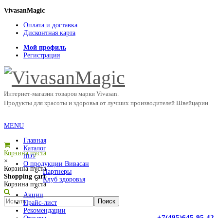
VivasanMagic
Оплата и доставка
Дисконтная карта
Мой профиль
Регистрация
Интернет-магазин товаров марки Vivasan.
Продукты для красоты и здоровья от лучших производителей Швейцарии
MENU
Главная
Каталог
Корзина пуста
HOT
×
О продукции Вивасан
Корзина пуста
Партнеры
Shopping cart
Клуб здоровья
Корзина пуста
Акции
Прайс-лист
Рекомендации
+7(495)645-95-42