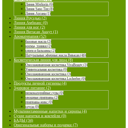
Линия Migliorin (6)
Линия Sano Tint (8)
Линия Аргана (1)
Линия Роуздью (2)
Линия Амбианс (0)
Линия для ног (2)
Линия Витасан Аккут (1)
Ароматерапия (52)
базовые масла (2)
кремы, тоники (2)
спреи и бальзамы (2)
Натуральные эфирные масла Вивасан (46)
Косметическая линия для лица (8)
Омолаживающая косметика VivaBeauty (3)
Универсальная косметика (0)
Омолаживающая косметика (3)
Омолаживающая косметика Locherber (0)
Продукты личной гигиены (4)
Здоровое питание (2)
низкокалорийные супы (0)
овощные приправы (2)
приправы-микс (0)
соусы (0)
Мультивитаминные напитки и сиропы (4)
Сухие напитки и коктейли (0)
БАДЫ (34)
Оригинальные наборы и подарки (7)