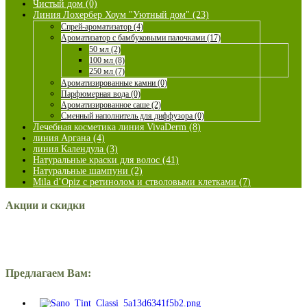
Чистый дом (0)
Линия Лохербер Хоум "Уютный дом" (23)
Спрей-ароматизатор (4)
Ароматизатор с бамбуковыми палочками (17)
50 мл (2)
100 мл (8)
250 мл (7)
Ароматизированные камни (0)
Парфюмерная вода (0)
Ароматизированное саше (2)
Сменный наполнитель для диффузора (0)
Лечебная косметика линия VivaDerm (8)
линия Аргана (4)
линия Календула (3)
Натуральные краски для волос (41)
Натуральные шампуни (2)
Mila d’Opiz с ретинолом и стволовыми клетками (7)
Акции и скидки
Предлагаем Вам: