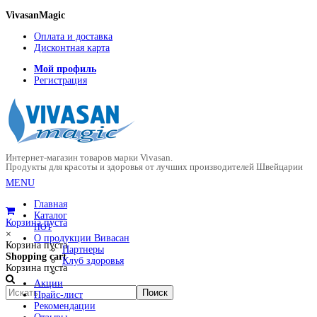
VivasanMagic
Оплата и доставка
Дисконтная карта
Мой профиль
Регистрация
Интернет-магазин товаров марки Vivasan.
Продукты для красоты и здоровья от лучших производителей Швейцарии
MENU
Главная
Каталог
Корзина пуста
HOT
×
О продукции Вивасан
Корзина пуста
Партнеры
Shopping cart
Клуб здоровья
Корзина пуста
Акции
Прайс-лист
Рекомендации