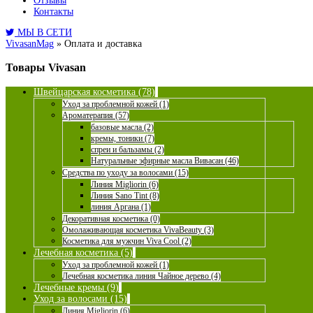
Отзывы
Контакты
МЫ В СЕТИ
VivasanMag
»
Оплата и доставка
Товары Vivasan
Швейцарская косметика (78)
Уход за проблемной кожей (1)
Ароматерапия (57)
базовые масла (2)
кремы, тоники (7)
спреи и бальзамы (2)
Натуральные эфирные масла Вивасан (46)
Средства по уходу за волосами (15)
Линия Migliorin (6)
Линия Sano Tint (8)
линия Аргана (1)
Декоративная косметика (0)
Омолаживающая косметика VivaBeauty (3)
Косметика для мужчин Viva Cool (2)
Лечебная косметика (5)
Уход за проблемной кожей (1)
Лечебная косметика линия Чайное дерево (4)
Лечебные кремы (9)
Уход за волосами (15)
Линия Migliorin (6)