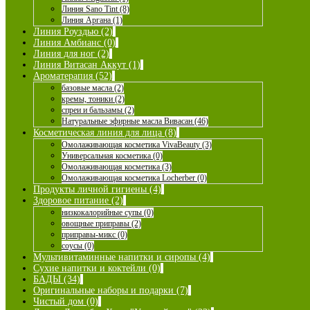
Линия Sano Tint (8)
Линия Аргана (1)
Линия Роуздью (2)
Линия Амбианс (0)
Линия для ног (2)
Линия Витасан Аккут (1)
Ароматерапия (52)
базовые масла (2)
кремы, тоники (2)
спреи и бальзамы (2)
Натуральные эфирные масла Вивасан (46)
Косметическая линия для лица (8)
Омолаживающая косметика VivaBeauty (3)
Универсальная косметика (0)
Омолаживающая косметика (3)
Омолаживающая косметика Locherber (0)
Продукты личной гигиены (4)
Здоровое питание (2)
низкокалорийные супы (0)
овощные приправы (2)
приправы-микс (0)
соусы (0)
Мультивитаминные напитки и сиропы (4)
Сухие напитки и коктейли (0)
БАДЫ (34)
Оригинальные наборы и подарки (7)
Чистый дом (0)