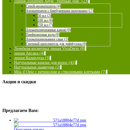
Линия Лохербер Хоум "Уютный дом" (23)
Спрей-ароматизатор (4)
Ароматизатор с бамбуковыми палочками (17)
50 мл (2)
100 мл (8)
250 мл (7)
Ароматизированные камни (0)
Парфюмерная вода (0)
Ароматизированное саше (2)
Сменный наполнитель для диффузора (0)
Лечебная косметика линия VivaDerm (8)
линия Аргана (4)
линия Календула (3)
Натуральные краски для волос (41)
Натуральные шампуни (2)
Mila d’Opiz с ретинолом и стволовыми клетками (7)
Акции и скидки
Предлагаем Вам:
Описание товара