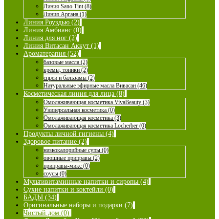
Линия Sano Tint (8)
Линия Аргана (1)
Линия Роуздью (2)
Линия Амбианс (0)
Линия для ног (2)
Линия Витасан Аккут (1)
Ароматерапия (52)
базовые масла (2)
кремы, тоники (2)
спреи и бальзамы (2)
Натуральные эфирные масла Вивасан (46)
Косметическая линия для лица (8)
Омолаживающая косметика VivaBeauty (3)
Универсальная косметика (0)
Омолаживающая косметика (3)
Омолаживающая косметика Locherber (0)
Продукты личной гигиены (4)
Здоровое питание (2)
низкокалорийные супы (0)
овощные приправы (2)
приправы-микс (0)
соусы (0)
Мультивитаминные напитки и сиропы (4)
Сухие напитки и коктейли (0)
БАДЫ (34)
Оригинальные наборы и подарки (7)
Чистый дом (0)