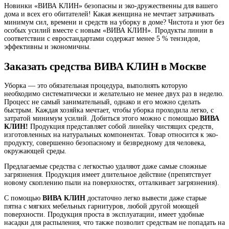
Новинки «ВИВА КЛИН» безопасны и эко-дружественны для вашего
дома и всех его обитателей! Какая женщина не мечтает затрачивать
минимум сил, времени и средств на уборку в доме? Чистота и уют без
особых усилий вместе с новым «ВИВА КЛИН». Продукты линии в
соответствии с евростандартами содержат менее 5 % тензидов,
эффективны и экономичны.
Заказать средства ВИВА КЛИН в Москве
Уборка — это обязательная процедура, выполнять которую
необходимо систематически и желательно не менее двух раз в неделю.
Процесс не самый занимательный, однако и его можно сделать
быстрым. Каждая хозяйка мечтает, чтобы уборка проходила легко, с
затратой минимум усилий. Добиться этого можно с помощью
ВИВА
КЛИН!
Продукция представляет собой линейку чистящих средств,
изготовленных на натуральных компонентах. Товар относится к эко-
продукту, совершенно безопасному и безвредному для человека,
окружающей среды.
Предлагаемые средства с легкостью удаляют даже самые сложные
загрязнения. Продукция имеет длительное действие (препятствует
новому скоплению пыли на поверхностях, отталкивает загрязнения).
С помощью
ВИВА КЛИН
достаточно легко вывести даже старые
пятна с мягких мебельных гарнитуров, любой другой моющей
поверхности. Продукция проста в эксплуатации, имеет удобные
насадки для распыления, что также позволит средствам не попадать на