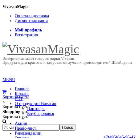
VivasanMagic
Оплата и доставка
Дисконтная карта
Мой профиль
Регистрация
Интернет-магазин товаров марки Vivasan.
Продукты для красоты и здоровья от лучших производителей Швейцарии
MENU
Главная
Каталог
Корзина пуста
HOT
×
О продукции Вивасан
Корзина пуста
Партнеры
Shopping cart
Клуб здоровья
Корзина пуста
Акции
Прайс-лист
Рекомендации
+7(495)645-95-42