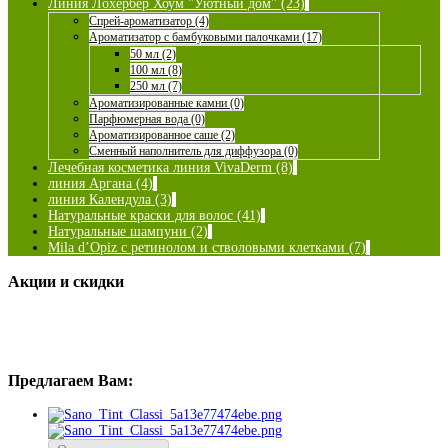
Линия Лохербер Хоум "Уютный дом" (23)
Спрей-ароматизатор (4)
Ароматизатор с бамбуковыми палочками (17)
50 мл (2)
100 мл (8)
250 мл (7)
Ароматизированные камни (0)
Парфюмерная вода (0)
Ароматизированное саше (2)
Сменный наполнитель для диффузора (0)
Лечебная косметика линия VivaDerm (8)
линия Аргана (4)
линия Календула (3)
Натуральные краски для волос (41)
Натуральные шампуни (2)
Mila d’Opiz с ретинолом и стволовыми клетками (7)
Акции и скидки
Предлагаем Вам: