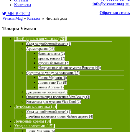
Отзывы
info@vivasanmag.ru
Контакты
Обратная связь
МЫ В СЕТИ
VivasanMag
»
Каталог
»
Чистый дом
Товары Vivasan
Швейцарская косметика (78)
Уход за проблемной кожей (1)
Ароматерапия (57)
базовые масла (2)
кремы, тоники (7)
спреи и бальзамы (2)
Натуральные эфирные масла Вивасан (46)
Средства по уходу за волосами (15)
Линия Migliorin (6)
Линия Sano Tint (8)
линия Аргана (1)
Декоративная косметика (0)
Омолаживающая косметика VivaBeauty (3)
Косметика для мужчин Viva Cool (2)
Лечебная косметика (5)
Уход за проблемной кожей (1)
Лечебная косметика линия Чайное дерево (4)
Лечебные кремы (9)
Уход за волосами (15)
Линия Migliorin (6)