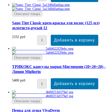
Описание товара
Sano Tint Classic крем-краска для волос (125 мл)
золотисто-русый 12
2332 руб
Описание товара
ТРИКОКС капсулы марки Миглиорин (20+20+20) -
Линия Migliorin
5400 руб
Описание товара
Пенка для душа VivaDerm