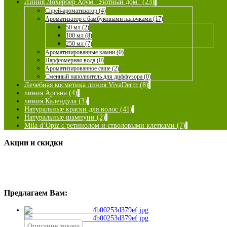
Линия Лохербер Хоум "Уютный дом" (23)
Спрей-ароматизатор (4)
Ароматизатор с бамбуковыми палочками (17)
50 мл (2)
100 мл (8)
250 мл (7)
Ароматизированные камни (0)
Парфюмерная вода (0)
Ароматизированное саше (2)
Сменный наполнитель для диффузора (0)
Лечебная косметика линия VivaDerm (8)
линия Аргана (4)
линия Календула (3)
Натуральные краски для волос (41)
Натуральные шампуни (2)
Mila d’Opiz с ретинолом и стволовыми клетками (7)
Акции и скидки
Предлагаем Вам:
Описание товара