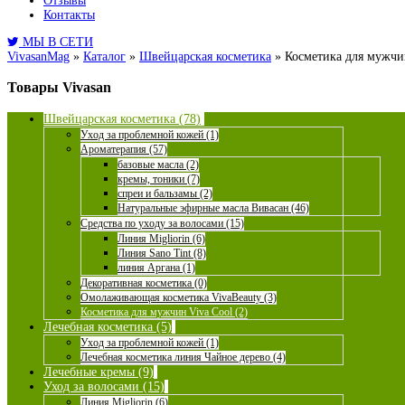
Отзывы
Контакты
МЫ В СЕТИ
VivasanMag
»
Каталог
»
Швейцарская косметика
»
Косметика для мужчи
Товары Vivasan
Швейцарская косметика (78)
Уход за проблемной кожей (1)
Ароматерапия (57)
базовые масла (2)
кремы, тоники (7)
спреи и бальзамы (2)
Натуральные эфирные масла Вивасан (46)
Средства по уходу за волосами (15)
Линия Migliorin (6)
Линия Sano Tint (8)
линия Аргана (1)
Декоративная косметика (0)
Омолаживающая косметика VivaBeauty (3)
Косметика для мужчин Viva Cool (2)
Лечебная косметика (5)
Уход за проблемной кожей (1)
Лечебная косметика линия Чайное дерево (4)
Лечебные кремы (9)
Уход за волосами (15)
Линия Migliorin (6)