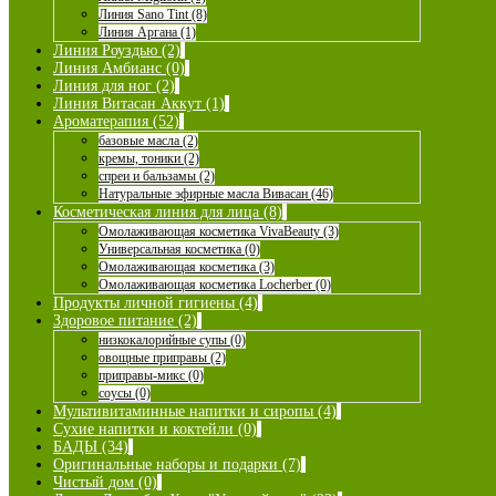
Линия Sano Tint (8)
Линия Аргана (1)
Линия Роуздью (2)
Линия Амбианс (0)
Линия для ног (2)
Линия Витасан Аккут (1)
Ароматерапия (52)
базовые масла (2)
кремы, тоники (2)
спреи и бальзамы (2)
Натуральные эфирные масла Вивасан (46)
Косметическая линия для лица (8)
Омолаживающая косметика VivaBeauty (3)
Универсальная косметика (0)
Омолаживающая косметика (3)
Омолаживающая косметика Locherber (0)
Продукты личной гигиены (4)
Здоровое питание (2)
низкокалорийные супы (0)
овощные приправы (2)
приправы-микс (0)
соусы (0)
Мультивитаминные напитки и сиропы (4)
Сухие напитки и коктейли (0)
БАДЫ (34)
Оригинальные наборы и подарки (7)
Чистый дом (0)