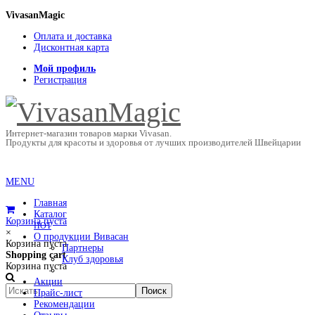
VivasanMagic
Оплата и доставка
Дисконтная карта
Мой профиль
Регистрация
Интернет-магазин товаров марки Vivasan.
Продукты для красоты и здоровья от лучших производителей Швейцарии
MENU
Главная
Каталог
Корзина пуста
HOT
×
О продукции Вивасан
Корзина пуста
Партнеры
Shopping cart
Клуб здоровья
Корзина пуста
Акции
Прайс-лист
Рекомендации