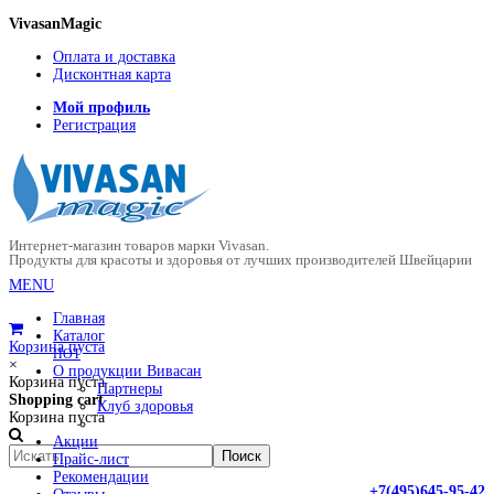
VivasanMagic
Оплата и доставка
Дисконтная карта
Мой профиль
Регистрация
Интернет-магазин товаров марки Vivasan.
Продукты для красоты и здоровья от лучших производителей Швейцарии
MENU
Главная
Каталог
Корзина пуста
HOT
×
О продукции Вивасан
Корзина пуста
Партнеры
Shopping cart
Клуб здоровья
Корзина пуста
Акции
Прайс-лист
Рекомендации
+7(495)645-95-42