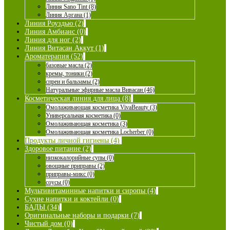
Линия Sano Tint (8)
Линия Аргана (1)
Линия Роуздью (2)
Линия Амбианс (0)
Линия для ног (2)
Линия Витасан Аккут (1)
Ароматерапия (52)
базовые масла (2)
кремы, тоники (2)
спреи и бальзамы (2)
Натуральные эфирные масла Вивасан (46)
Косметическая линия для лица (8)
Омолаживающая косметика VivaBeauty (3)
Универсальная косметика (0)
Омолаживающая косметика (3)
Омолаживающая косметика Locherber (0)
Продукты личной гигиены (4)
Здоровое питание (2)
низкокалорийные супы (0)
овощные приправы (2)
приправы-микс (0)
соусы (0)
Мультивитаминные напитки и сиропы (4)
Сухие напитки и коктейли (0)
БАДЫ (34)
Оригинальные наборы и подарки (7)
Чистый дом (0)