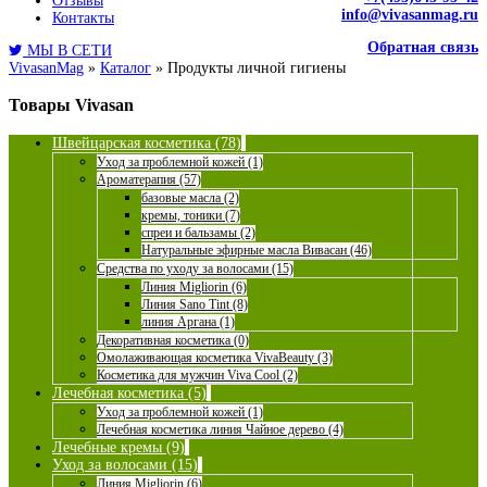
Отзывы
info@vivasanmag.ru
Контакты
Обратная связь
МЫ В СЕТИ
VivasanMag
»
Каталог
»
Продукты личной гигиены
Товары Vivasan
Швейцарская косметика (78)
Уход за проблемной кожей (1)
Ароматерапия (57)
базовые масла (2)
кремы, тоники (7)
спреи и бальзамы (2)
Натуральные эфирные масла Вивасан (46)
Средства по уходу за волосами (15)
Линия Migliorin (6)
Линия Sano Tint (8)
линия Аргана (1)
Декоративная косметика (0)
Омолаживающая косметика VivaBeauty (3)
Косметика для мужчин Viva Cool (2)
Лечебная косметика (5)
Уход за проблемной кожей (1)
Лечебная косметика линия Чайное дерево (4)
Лечебные кремы (9)
Уход за волосами (15)
Линия Migliorin (6)