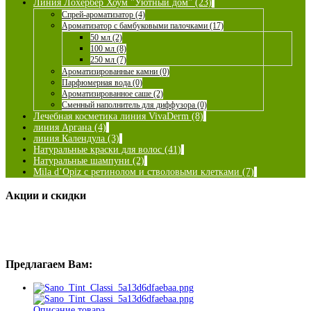
Линия Лохербер Хоум "Уютный дом" (23)
Спрей-ароматизатор (4)
Ароматизатор с бамбуковыми палочками (17)
50 мл (2)
100 мл (8)
250 мл (7)
Ароматизированные камни (0)
Парфюмерная вода (0)
Ароматизированное саше (2)
Сменный наполнитель для диффузора (0)
Лечебная косметика линия VivaDerm (8)
линия Аргана (4)
линия Календула (3)
Натуральные краски для волос (41)
Натуральные шампуни (2)
Mila d’Opiz с ретинолом и стволовыми клетками (7)
Акции и скидки
Предлагаем Вам:
Описание товара