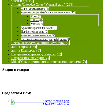
Чистый дом (0)
Линия Лохербер Хоум "Уютный дом" (23)
Спрей-ароматизатор (4)
Ароматизатор с бамбуковыми палочками (17)
50 мл (2)
100 мл (8)
250 мл (7)
Ароматизированные камни (0)
Парфюмерная вода (0)
Ароматизированное саше (2)
Сменный наполнитель для диффузора (0)
Лечебная косметика линия VivaDerm (8)
линия Аргана (4)
линия Календула (3)
Натуральные краски для волос (41)
Натуральные шампуни (2)
Mila d’Opiz с ретинолом и стволовыми клетками (7)
Акции и скидки
Предлагаем Вам: