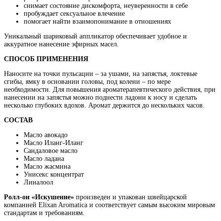
снимает состояние дискомфорта, неуверенности в себе
пробуждает сексуальное влечение
помогает найти взаимопонимание в отношениях
Уникальный шариковый аппликатор обеспечивает удобное и
аккуратное нанесение эфирных масел.
СПОСОБ ПРИМЕНЕНИЯ
Наносите на точки пульсации – за ушами, на запястья, локтевые
сгибы, ямку в основании головы, под колени – по мере
необходимости. Для повышения ароматерапевтического действия, при
нанесении на запястья можно поднести ладони к носу и сделать
несколько глубоких вдохов. Аромат держится до нескольких часов.
СОСТАВ
Масло авокадо
Масло Иланг-Иланг
Сандаловое масло
Масло ладана
Масло жасмина
Унисекс концентрат
Линалоол
Ролл-он «Искушение»
произведен и упакован швейцарской
компанией Elixan Aromatica и соответствует самым высоким мировым
стандартам и требованиям.