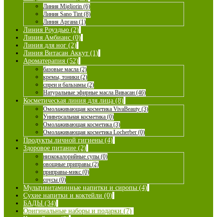
Линия Migliorin (6)
Линия Sano Tint (8)
Линия Аргана (1)
Линия Роуздью (2)
Линия Амбианс (0)
Линия для ног (2)
Линия Витасан Аккут (1)
Ароматерапия (52)
базовые масла (2)
кремы, тоники (2)
спреи и бальзамы (2)
Натуральные эфирные масла Вивасан (46)
Косметическая линия для лица (8)
Омолаживающая косметика VivaBeauty (3)
Универсальная косметика (0)
Омолаживающая косметика (3)
Омолаживающая косметика Locherber (0)
Продукты личной гигиены (4)
Здоровое питание (2)
низкокалорийные супы (0)
овощные приправы (2)
приправы-микс (0)
соусы (0)
Мультивитаминные напитки и сиропы (4)
Сухие напитки и коктейли (0)
БАДЫ (34)
Оригинальные наборы и подарки (7)