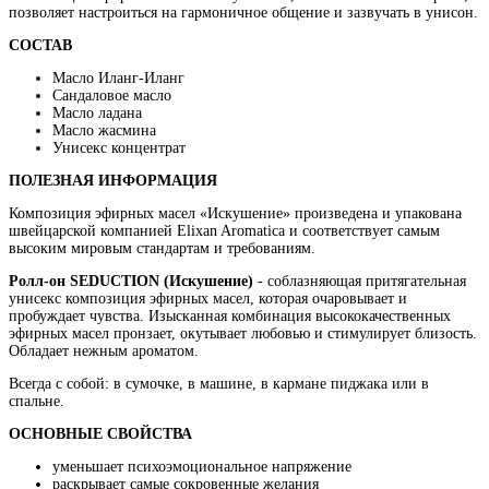
позволяет настроиться на гармоничное общение и зазвучать в унисон.
СОСТАВ
Масло Иланг-Иланг
Сандаловое масло
Масло ладана
Масло жасмина
Унисекс концентрат
ПОЛЕЗНАЯ ИНФОРМАЦИЯ
Композиция эфирных масел «Искушение» произведена и упакована
швейцарской компанией Elixan Aromatica и соответствует самым
высоким мировым стандартам и требованиям.
Ролл-он SEDUCTION (Искушение)
- соблазняющая притягательная
унисекс композиция эфирных масел, которая очаровывает и
пробуждает чувства. Изысканная комбинация высококачественных
эфирных масел пронзает, окутывает любовью и стимулирует близость.
Обладает нежным ароматом.
Всегда с собой: в сумочке, в машине, в кармане пиджака или в
спальне.
ОСНОВНЫЕ СВОЙСТВА
уменьшает психоэмоциональное напряжение
раскрывает самые сокровенные желания