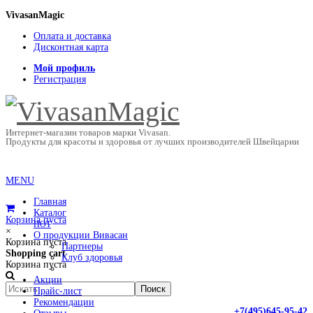
VivasanMagic
Оплата и доставка
Дисконтная карта
Мой профиль
Регистрация
Интернет-магазин товаров марки Vivasan.
Продукты для красоты и здоровья от лучших производителей Швейцарии
MENU
Главная
Каталог
Корзина пуста
HOT
×
О продукции Вивасан
Корзина пуста
Партнеры
Shopping cart
Клуб здоровья
Корзина пуста
Акции
Прайс-лист
Рекомендации
+7(495)645-95-42