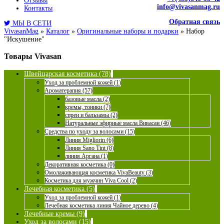
Отзывы
info@vivasanmag.ru
Контакты
Обратная связь
МЫ В СЕТИ
VivasanMag
»
Каталог
»
Оригинальные наборы и подарки
»
Набор
"Искушение"
Товары Vivasan
Швейцарская косметика (78)
Уход за проблемной кожей (1)
Ароматерапия (57)
базовые масла (2)
кремы, тоники (7)
спреи и бальзамы (2)
Натуральные эфирные масла Вивасан (46)
Средства по уходу за волосами (15)
Линия Migliorin (6)
Линия Sano Tint (8)
линия Аргана (1)
Декоративная косметика (0)
Омолаживающая косметика VivaBeauty (3)
Косметика для мужчин Viva Cool (2)
Лечебная косметика (5)
Уход за проблемной кожей (1)
Лечебная косметика линия Чайное дерево (4)
Лечебные кремы (9)
Уход за волосами (15)