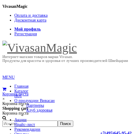
VivasanMagic
Оплата и доставка
Дисконтная карта
Мой профиль
Регистрация
Интернет-магазин товаров марки Vivasan.
Продукты для красоты и здоровья от лучших производителей Швейцарии
MENU
Главная
Каталог
Корзина пуста
HOT
×
О продукции Вивасан
Корзина пуста
Партнеры
Shopping cart
Клуб здоровья
Корзина пуста
Акции
Прайс-лист
Рекомендации
+7(495)645-95-42