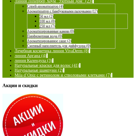
Линия Лохербер Хоум "Уютный дом" (23)
Спрей-ароматизатор (4)
Ароматизатор с бамбуковыми палочками (17)
50 мл (2)
100 мл (8)
250 мл (7)
Ароматизированные камни (0)
Парфюмерная вода (0)
Ароматизированное саше (2)
Сменный наполнитель для диффузора (0)
Лечебная косметика линия VivaDerm (8)
линия Аргана (4)
линия Календула (3)
Натуральные краски для волос (41)
Натуральные шампуни (2)
Mila d’Opiz с ретинолом и стволовыми клетками (7)
Акции и скидки