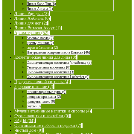
Линия Sano Tint (8)
Линия Аргана (1)
Линия Роуздью (2)
Линия Амбианс (0)
Линия для ног (2)
Линия Витасан Аккут (1)
Ароматерапия (52)
базовые масла (2)
кремы, тоники (2)
спреи и бальзамы (2)
Натуральные эфирные масла Вивасан (46)
Косметическая линия для лица (8)
Омолаживающая косметика VivaBeauty (3)
Универсальная косметика (0)
Омолаживающая косметика (3)
Омолаживающая косметика Locherber (0)
Продукты личной гигиены (4)
Здоровое питание (2)
низкокалорийные супы (0)
овощные приправы (2)
приправы-микс (0)
соусы (0)
Мультивитаминные напитки и сиропы (4)
Сухие напитки и коктейли (0)
БАДЫ (34)
Оригинальные наборы и подарки (7)
Чистый дом (0)