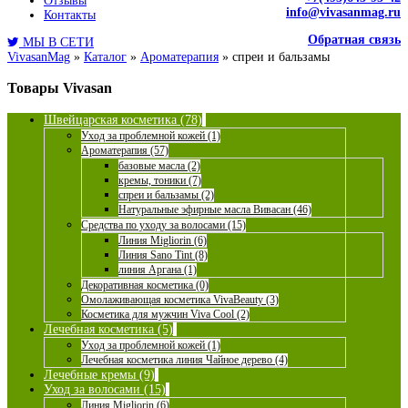
Отзывы
info@vivasanmag.ru
Контакты
Обратная связь
МЫ В СЕТИ
VivasanMag
»
Каталог
»
Ароматерапия
»
спреи и бальзамы
Товары Vivasan
Швейцарская косметика (78)
Уход за проблемной кожей (1)
Ароматерапия (57)
базовые масла (2)
кремы, тоники (7)
спреи и бальзамы (2)
Натуральные эфирные масла Вивасан (46)
Средства по уходу за волосами (15)
Линия Migliorin (6)
Линия Sano Tint (8)
линия Аргана (1)
Декоративная косметика (0)
Омолаживающая косметика VivaBeauty (3)
Косметика для мужчин Viva Cool (2)
Лечебная косметика (5)
Уход за проблемной кожей (1)
Лечебная косметика линия Чайное дерево (4)
Лечебные кремы (9)
Уход за волосами (15)
Линия Migliorin (6)