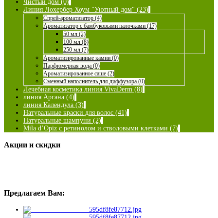
Чистый дом (0)
Линия Лохербер Хоум "Уютный дом" (23)
Спрей-ароматизатор (4)
Ароматизатор с бамбуковыми палочками (17)
50 мл (2)
100 мл (8)
250 мл (7)
Ароматизированные камни (0)
Парфюмерная вода (0)
Ароматизированное саше (2)
Сменный наполнитель для диффузора (0)
Лечебная косметика линия VivaDerm (8)
линия Аргана (4)
линия Календула (3)
Натуральные краски для волос (41)
Натуральные шампуни (2)
Mila d’Opiz с ретинолом и стволовыми клетками (7)
Акции и скидки
Предлагаем Вам: