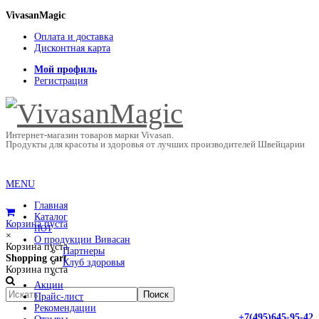
VivasanMagic
Оплата и доставка
Дисконтная карта
Мой профиль
Регистрация
Интернет-магазин товаров марки Vivasan.
Продукты для красоты и здоровья от лучших производителей Швейцарии
MENU
Главная
Каталог
Корзина пуста
HOT
×
О продукции Вивасан
Корзина пуста
Партнеры
Shopping cart
Клуб здоровья
Корзина пуста
Акции
Прайс-лист
Рекомендации
+7(495)645-95-42