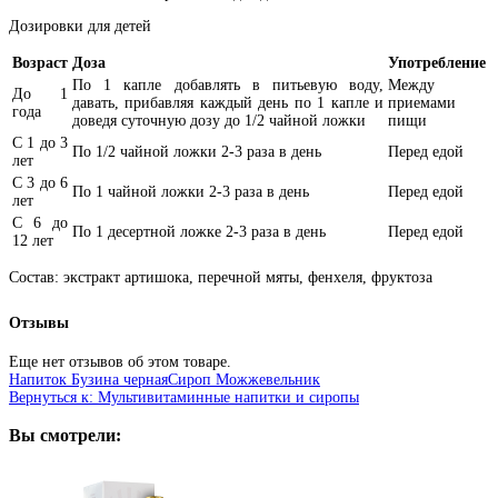
Дозировки для детей
Возраст
Доза
Употребление
По 1 капле добавлять в питьевую воду,
Между
До 1
давать, прибавляя каждый день по 1 капле и
приемами
года
доведя суточную дозу до 1/2 чайной ложки
пищи
С 1 до 3
По 1/2 чайной ложки 2-3 раза в день
Перед едой
лет
С 3 до 6
По 1 чайной ложки 2-3 раза в день
Перед едой
лет
С 6 до
По 1 десертной ложке 2-3 раза в день
Перед едой
12 лет
Состав: экстракт артишока, перечной мяты, фенхеля, фруктоза
Отзывы
Еще нет отзывов об этом товаре.
Напиток Бузина черная
Сироп Можжевельник
Вернуться к: Мультивитаминные напитки и сиропы
Вы смотрели: