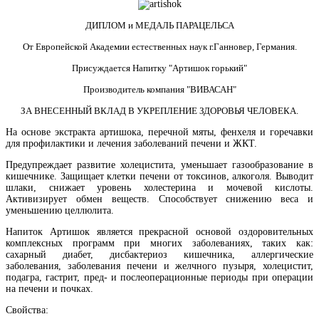
ДИПЛОМ и МЕДАЛЬ ПАРАЦЕЛЬСА
От Европейской Академии естественных наук г.Ганновер, Германия.
Присуждается Напитку "Артишок горький"
Производитель компания "ВИВАСАН"
ЗА ВНЕСЕННЫЙ ВКЛАД В УКРЕПЛЕНИЕ ЗДОРОВЬЯ ЧЕЛОВЕКА.
На основе экстракта артишока, перечной мяты, фенхеля и горечавки
для профилактики и лечения заболеваний печени и ЖКТ.
Предупреждает развитие холецистита, уменьшает газообразование в
кишечнике. Защищает клетки печени от токсинов, алкоголя. Выводит
шлаки, снижает уровень холестерина и мочевой кислоты.
Активизирует обмен веществ. Способствует снижению веса и
уменьшению целлюлита.
Напиток Артишок является прекрасной основой оздоровительных
комплексных программ при многих заболеваниях, таких как:
сахарный диабет, дисбактериоз кишечника, аллергические
заболевания, заболевания печени и желчного пузыря, холецистит,
подагра, гастрит, пред- и послеоперационные периоды при операции
на печени и почках.
Свойства: