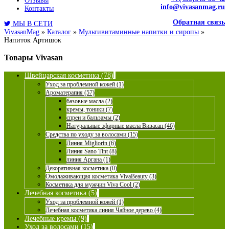
Отзывы
info@vivasanmag.ru
Контакты
Обратная связь
МЫ В СЕТИ
VivasanMag
»
Каталог
»
Мультивитаминные напитки и сиропы
»
Напиток Артишок
Товары Vivasan
Швейцарская косметика (78)
Уход за проблемной кожей (1)
Ароматерапия (57)
базовые масла (2)
кремы, тоники (7)
спреи и бальзамы (2)
Натуральные эфирные масла Вивасан (46)
Средства по уходу за волосами (15)
Линия Migliorin (6)
Линия Sano Tint (8)
линия Аргана (1)
Декоративная косметика (0)
Омолаживающая косметика VivaBeauty (3)
Косметика для мужчин Viva Cool (2)
Лечебная косметика (5)
Уход за проблемной кожей (1)
Лечебная косметика линия Чайное дерево (4)
Лечебные кремы (9)
Уход за волосами (15)