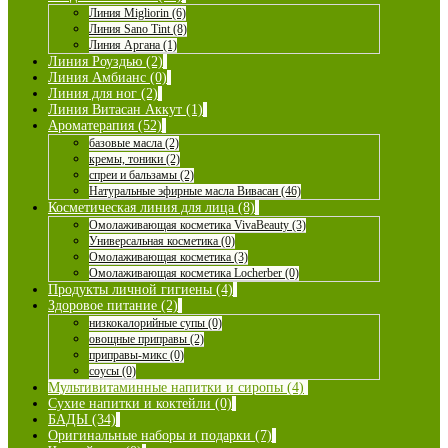
Линия Migliorin (6)
Линия Sano Tint (8)
Линия Аргана (1)
Линия Роуздью (2)
Линия Амбианс (0)
Линия для ног (2)
Линия Витасан Аккут (1)
Ароматерапия (52)
базовые масла (2)
кремы, тоники (2)
спреи и бальзамы (2)
Натуральные эфирные масла Вивасан (46)
Косметическая линия для лица (8)
Омолаживающая косметика VivaBeauty (3)
Универсальная косметика (0)
Омолаживающая косметика (3)
Омолаживающая косметика Locherber (0)
Продукты личной гигиены (4)
Здоровое питание (2)
низкокалорийные супы (0)
овощные приправы (2)
приправы-микс (0)
соусы (0)
Мультивитаминные напитки и сиропы (4)
Сухие напитки и коктейли (0)
БАДЫ (34)
Оригинальные наборы и подарки (7)