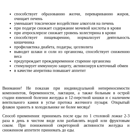
способствует образованию желчи, перевариванию жиров,
очищает печень
уменьшает токсическое воздействие алкоголя на печень
при подагре снижает содержание мочевой кислоты в крови
при атеросклерозе снижает уровень холестерина в крови
способствует пищеварению, нормализует деятельность
кишечника
профилактика диабета, подагры, целлюлита
выводит шлаки и соли из организма, способствует снижению
веса
предупреждает преждевременное старение организма
стимулирует иммунную защиту, активизируя клеточный обмен
в качестве аперитива повышает аппетит
Внимание! Не показан при индивидуальной непереносимости
компонентов, беременности, лактации, а также больным в острой
стадии язвенной болезни желудка и 12-перстной кишки и с наличием
вентильного камня в устье протока желчного пузыря. Открытый
флакон хранить в холодильнике не более месяца!
Способ применения: принимать после еды по 1 столовой ложке 2-3
раза в день в чистом виде или разбавлять водой или фруктовым
соком. При пониженной секреторной активности желудка и
сниженном аппетите принимать до еды.