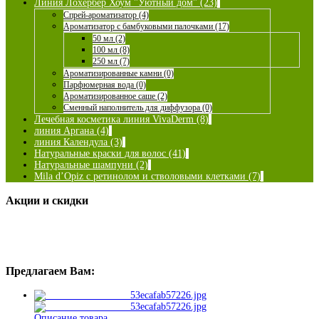
Линия Лохербер Хоум "Уютный дом" (23)
Спрей-ароматизатор (4)
Ароматизатор с бамбуковыми палочками (17)
50 мл (2)
100 мл (8)
250 мл (7)
Ароматизированные камни (0)
Парфюмерная вода (0)
Ароматизированное саше (2)
Сменный наполнитель для диффузора (0)
Лечебная косметика линия VivaDerm (8)
линия Аргана (4)
линия Календула (3)
Натуральные краски для волос (41)
Натуральные шампуни (2)
Mila d’Opiz с ретинолом и стволовыми клетками (7)
Акции и скидки
Предлагаем Вам:
Описание товара