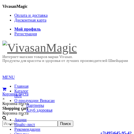
VivasanMagic
Оплата и доставка
Дисконтная карта
Мой профиль
Регистрация
Интернет-магазин товаров марки Vivasan.
Продукты для красоты и здоровья от лучших производителей Швейцарии
MENU
Главная
Каталог
Корзина пуста
HOT
×
О продукции Вивасан
Корзина пуста
Партнеры
Shopping cart
Клуб здоровья
Корзина пуста
Акции
Прайс-лист
Рекомендации
+7(495)645-95-42