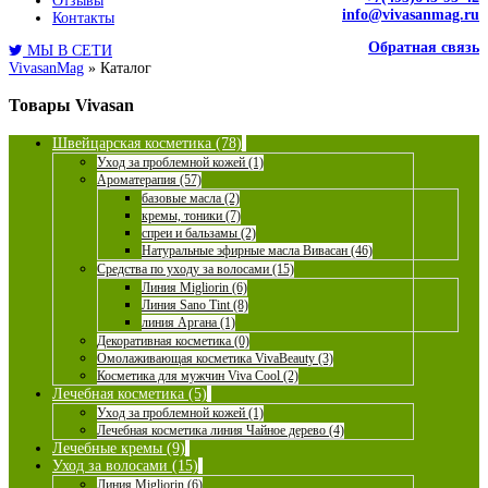
Отзывы
info@vivasanmag.ru
Контакты
Обратная связь
МЫ В СЕТИ
VivasanMag
»
Каталог
Товары Vivasan
Швейцарская косметика (78)
Уход за проблемной кожей (1)
Ароматерапия (57)
базовые масла (2)
кремы, тоники (7)
спреи и бальзамы (2)
Натуральные эфирные масла Вивасан (46)
Средства по уходу за волосами (15)
Линия Migliorin (6)
Линия Sano Tint (8)
линия Аргана (1)
Декоративная косметика (0)
Омолаживающая косметика VivaBeauty (3)
Косметика для мужчин Viva Cool (2)
Лечебная косметика (5)
Уход за проблемной кожей (1)
Лечебная косметика линия Чайное дерево (4)
Лечебные кремы (9)
Уход за волосами (15)
Линия Migliorin (6)