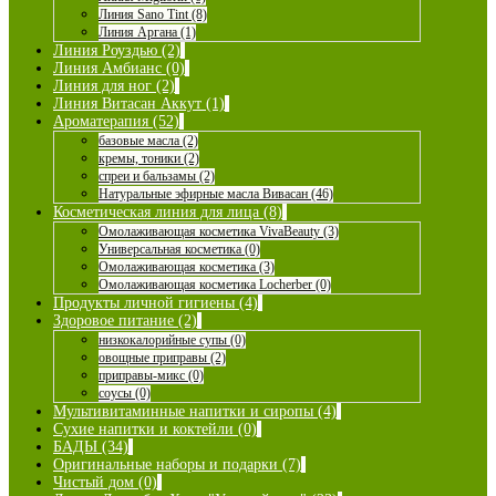
Линия Sano Tint (8)
Линия Аргана (1)
Линия Роуздью (2)
Линия Амбианс (0)
Линия для ног (2)
Линия Витасан Аккут (1)
Ароматерапия (52)
базовые масла (2)
кремы, тоники (2)
спреи и бальзамы (2)
Натуральные эфирные масла Вивасан (46)
Косметическая линия для лица (8)
Омолаживающая косметика VivaBeauty (3)
Универсальная косметика (0)
Омолаживающая косметика (3)
Омолаживающая косметика Locherber (0)
Продукты личной гигиены (4)
Здоровое питание (2)
низкокалорийные супы (0)
овощные приправы (2)
приправы-микс (0)
соусы (0)
Мультивитаминные напитки и сиропы (4)
Сухие напитки и коктейли (0)
БАДЫ (34)
Оригинальные наборы и подарки (7)
Чистый дом (0)