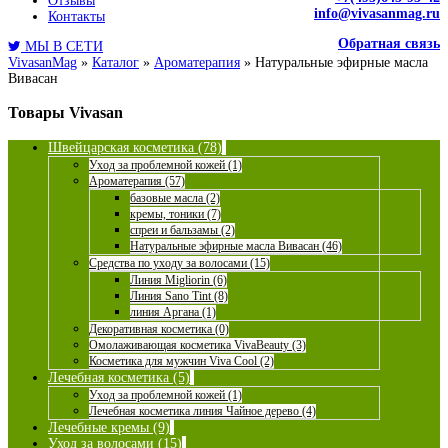
Отзывы
info@vivasanmag.ru
Контакты
Обратная связь
МЫ В СЕТИ
VivasanMag
»
Каталог
»
Ароматерапия
»
Натуральные эфирные масла
Вивасан
Товары Vivasan
Швейцарская косметика (78)
Уход за проблемной кожей (1)
Ароматерапия (57)
базовые масла (2)
кремы, тоники (7)
спреи и бальзамы (2)
Натуральные эфирные масла Вивасан (46)
Средства по уходу за волосами (15)
Линия Migliorin (6)
Линия Sano Tint (8)
линия Аргана (1)
Декоративная косметика (0)
Омолаживающая косметика VivaBeauty (3)
Косметика для мужчин Viva Cool (2)
Лечебная косметика (5)
Уход за проблемной кожей (1)
Лечебная косметика линия Чайное дерево (4)
Лечебные кремы (9)
Уход за волосами (15)