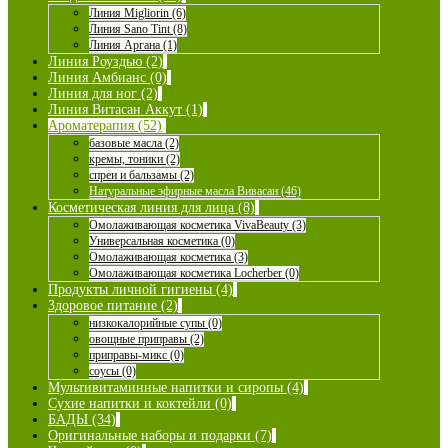
Линия Migliorin (6)
Линия Sano Tint (8)
Линия Аргана (1)
Линия Роуздью (2)
Линия Амбианс (0)
Линия для ног (2)
Линия Витасан Аккут (1)
Ароматерапия (52)
базовые масла (2)
кремы, тоники (2)
спреи и бальзамы (2)
Натуральные эфирные масла Вивасан (46)
Косметическая линия для лица (8)
Омолаживающая косметика VivaBeauty (3)
Универсальная косметика (0)
Омолаживающая косметика (3)
Омолаживающая косметика Locherber (0)
Продукты личной гигиены (4)
Здоровое питание (2)
низкокалорийные супы (0)
овощные приправы (2)
приправы-микс (0)
соусы (0)
Мультивитаминные напитки и сиропы (4)
Сухие напитки и коктейли (0)
БАДЫ (34)
Оригинальные наборы и подарки (7)