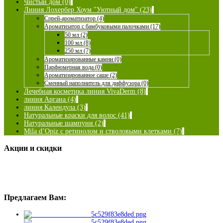
Чистый дом (0)
Линия Лохербер Хоум "Уютный дом" (23)
Спрей-ароматизатор (4)
Ароматизатор с бамбуковыми палочками (17)
50 мл (2)
100 мл (8)
250 мл (7)
Ароматизированные камни (0)
Парфюмерная вода (0)
Ароматизированное саше (2)
Сменный наполнитель для диффузора (0)
Лечебная косметика линия VivaDerm (8)
линия Аргана (4)
линия Календула (3)
Натуральные краски для волос (41)
Натуральные шампуни (2)
Mila d’Opiz с ретинолом и стволовыми клетками (7)
Акции и скидки
Предлагаем Вам: