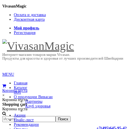
VivasanMagic
Оплата и доставка
Дисконтная карта
Мой профиль
Регистрация
Интернет-магазин товаров марки Vivasan.
Продукты для красоты и здоровья от лучших производителей Швейцарии
MENU
Главная
Каталог
Корзина пуста
HOT
×
О продукции Вивасан
Корзина пуста
Партнеры
Shopping cart
Клуб здоровья
Корзина пуста
Акции
Прайс-лист
Рекомендации
+7(495)645-95-42