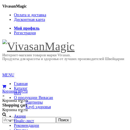
VivasanMagic
Оплата и доставка
Дисконтная карта
Мой профиль
Регистрация
Интернет-магазин товаров марки Vivasan.
Продукты для красоты и здоровья от лучших производителей Швейцарии
MENU
Главная
Каталог
Корзина пуста
HOT
×
О продукции Вивасан
Корзина пуста
Партнеры
Shopping cart
Клуб здоровья
Корзина пуста
Акции
Прайс-лист
Рекомендации