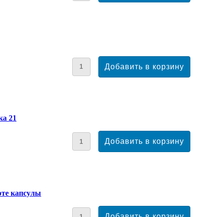
ка 21
рте капсулы