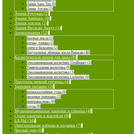
Линия Sano Tint (8)
Линия Аргана (1)
Линия Роуздью (2)
Линия Амбианс (0)
Линия для ног (2)
Линия Витасан Аккут (1)
Ароматерапия (52)
базовые масла (2)
кремы, тоники (2)
спреи и бальзамы (2)
Натуральные эфирные масла Вивасан (46)
Косметическая линия для лица (8)
Омолаживающая косметика VivaBeauty (3)
Универсальная косметика (0)
Омолаживающая косметика (3)
Омолаживающая косметика Locherber (0)
Продукты личной гигиены (4)
Здоровое питание (2)
низкокалорийные супы (0)
овощные приправы (2)
приправы-микс (0)
соусы (0)
Мультивитаминные напитки и сиропы (4)
Сухие напитки и коктейли (0)
БАДЫ (34)
Оригинальные наборы и подарки (7)
Чистый дом (0)