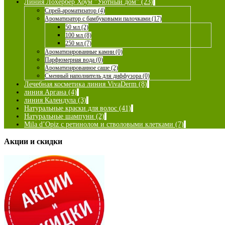
Линия Лохербер Хоум "Уютный дом" (23)
Спрей-ароматизатор (4)
Ароматизатор с бамбуковыми палочками (17)
50 мл (2)
100 мл (8)
250 мл (7)
Ароматизированные камни (0)
Парфюмерная вода (0)
Ароматизированное саше (2)
Сменный наполнитель для диффузора (0)
Лечебная косметика линия VivaDerm (8)
линия Аргана (4)
линия Календула (3)
Натуральные краски для волос (41)
Натуральные шампуни (2)
Mila d’Opiz с ретинолом и стволовыми клетками (7)
Акции и скидки