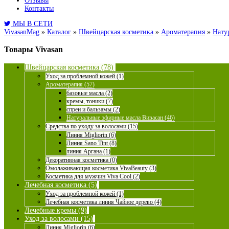
Отзывы
Контакты
МЫ В СЕТИ
VivasanMag
»
Каталог
»
Швейцарская косметика
»
Ароматерапия
»
Нату
Товары Vivasan
Швейцарская косметика (78)
Уход за проблемной кожей (1)
Ароматерапия (57)
базовые масла (2)
кремы, тоники (7)
спреи и бальзамы (2)
Натуральные эфирные масла Вивасан (46)
Средства по уходу за волосами (15)
Линия Migliorin (6)
Линия Sano Tint (8)
линия Аргана (1)
Декоративная косметика (0)
Омолаживающая косметика VivaBeauty (3)
Косметика для мужчин Viva Cool (2)
Лечебная косметика (5)
Уход за проблемной кожей (1)
Лечебная косметика линия Чайное дерево (4)
Лечебные кремы (9)
Уход за волосами (15)
Линия Migliorin (6)