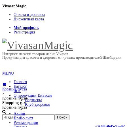
VivasanMagic
Оплата и доставка
Дисконтная карта
Мой профиль
Регистрация
Интернет-магазин товаров марки Vivasan.
Продукты для красоты и здоровья от лучших производителей Швейцарии
MENU
Главная
Каталог
Корзина пуста
HOT
×
О продукции Вивасан
Корзина пуста
Партнеры
Shopping cart
Клуб здоровья
Корзина пуста
Акции
Прайс-лист
Рекомендации
+7(495)645-95-42