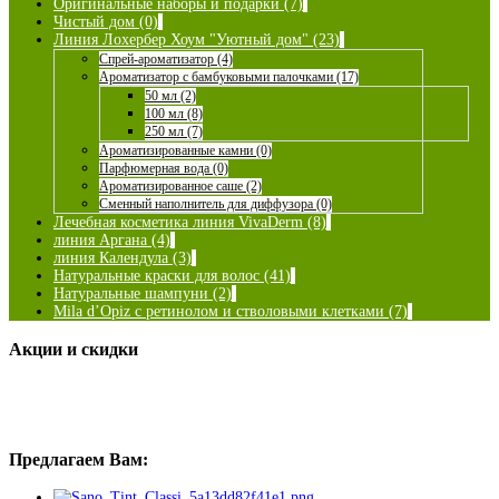
Оригинальные наборы и подарки (7)
Чистый дом (0)
Линия Лохербер Хоум "Уютный дом" (23)
Спрей-ароматизатор (4)
Ароматизатор с бамбуковыми палочками (17)
50 мл (2)
100 мл (8)
250 мл (7)
Ароматизированные камни (0)
Парфюмерная вода (0)
Ароматизированное саше (2)
Сменный наполнитель для диффузора (0)
Лечебная косметика линия VivaDerm (8)
линия Аргана (4)
линия Календула (3)
Натуральные краски для волос (41)
Натуральные шампуни (2)
Mila d’Opiz с ретинолом и стволовыми клетками (7)
Акции и скидки
Предлагаем Вам: