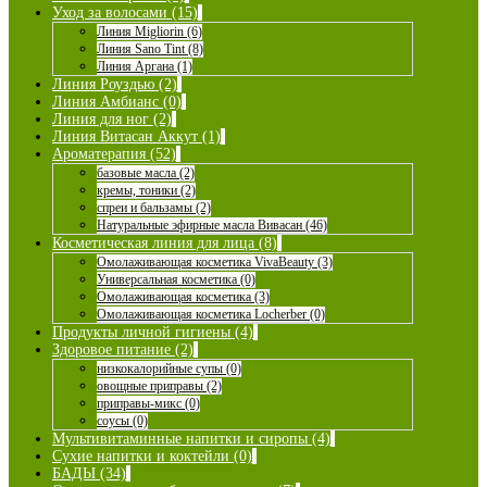
Уход за волосами (15)
Линия Migliorin (6)
Линия Sano Tint (8)
Линия Аргана (1)
Линия Роуздью (2)
Линия Амбианс (0)
Линия для ног (2)
Линия Витасан Аккут (1)
Ароматерапия (52)
базовые масла (2)
кремы, тоники (2)
спреи и бальзамы (2)
Натуральные эфирные масла Вивасан (46)
Косметическая линия для лица (8)
Омолаживающая косметика VivaBeauty (3)
Универсальная косметика (0)
Омолаживающая косметика (3)
Омолаживающая косметика Locherber (0)
Продукты личной гигиены (4)
Здоровое питание (2)
низкокалорийные супы (0)
овощные приправы (2)
приправы-микс (0)
соусы (0)
Мультивитаминные напитки и сиропы (4)
Сухие напитки и коктейли (0)
БАДЫ (34)