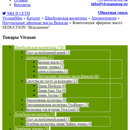
Отзывы
info@vivasanmag.ru
Контакты
Обратная связь
МЫ В СЕТИ
VivasanMag
»
Каталог
»
Швейцарская косметика
»
Ароматерапия
»
Натуральные эфирные масла Вивасан
»
Композиция эфирных масел
SEDUCTION "Искушение"
Товары Vivasan
Швейцарская косметика (78)
Уход за проблемной кожей (1)
Ароматерапия (57)
базовые масла (2)
кремы, тоники (7)
спреи и бальзамы (2)
Натуральные эфирные масла Вивасан (46)
Средства по уходу за волосами (15)
Линия Migliorin (6)
Линия Sano Tint (8)
линия Аргана (1)
Декоративная косметика (0)
Омолаживающая косметика VivaBeauty (3)
Косметика для мужчин Viva Cool (2)
Лечебная косметика (5)
Уход за проблемной кожей (1)
Лечебная косметика линия Чайное дерево (4)
Лечебные кремы (9)