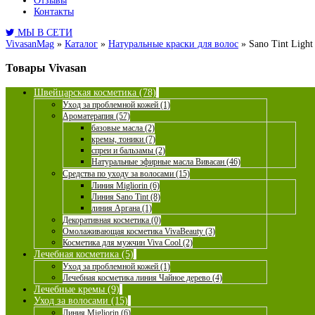
Отзывы
Контакты
МЫ В СЕТИ
VivasanMag
»
Каталог
»
Натуральные краски для волос
»
Sano Tint Ligh
Товары Vivasan
Швейцарская косметика (78)
Уход за проблемной кожей (1)
Ароматерапия (57)
базовые масла (2)
кремы, тоники (7)
спреи и бальзамы (2)
Натуральные эфирные масла Вивасан (46)
Средства по уходу за волосами (15)
Линия Migliorin (6)
Линия Sano Tint (8)
линия Аргана (1)
Декоративная косметика (0)
Омолаживающая косметика VivaBeauty (3)
Косметика для мужчин Viva Cool (2)
Лечебная косметика (5)
Уход за проблемной кожей (1)
Лечебная косметика линия Чайное дерево (4)
Лечебные кремы (9)
Уход за волосами (15)
Линия Migliorin (6)