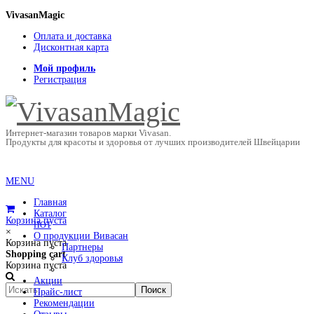
VivasanMagic
Оплата и доставка
Дисконтная карта
Мой профиль
Регистрация
Интернет-магазин товаров марки Vivasan.
Продукты для красоты и здоровья от лучших производителей Швейцарии
MENU
Главная
Каталог
Корзина пуста
HOT
×
О продукции Вивасан
Корзина пуста
Партнеры
Shopping cart
Клуб здоровья
Корзина пуста
Акции
Прайс-лист
Рекомендации