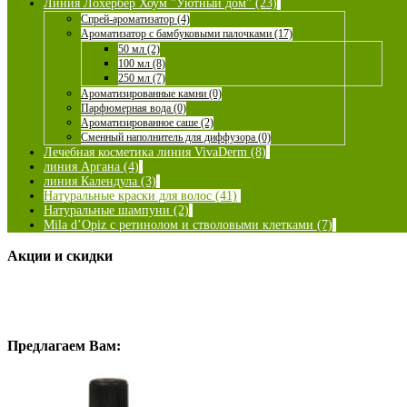
Линия Лохербер Хоум "Уютный дом" (23)
Спрей-ароматизатор (4)
Ароматизатор с бамбуковыми палочками (17)
50 мл (2)
100 мл (8)
250 мл (7)
Ароматизированные камни (0)
Парфюмерная вода (0)
Ароматизированное саше (2)
Сменный наполнитель для диффузора (0)
Лечебная косметика линия VivaDerm (8)
линия Аргана (4)
линия Календула (3)
Натуральные краски для волос (41)
Натуральные шампуни (2)
Mila d’Opiz с ретинолом и стволовыми клетками (7)
Акции и скидки
Предлагаем Вам: