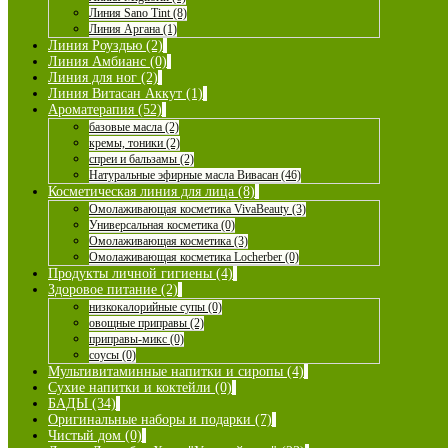
Линия Sano Tint (8)
Линия Аргана (1)
Линия Роуздью (2)
Линия Амбианс (0)
Линия для ног (2)
Линия Витасан Аккут (1)
Ароматерапия (52)
базовые масла (2)
кремы, тоники (2)
спреи и бальзамы (2)
Натуральные эфирные масла Вивасан (46)
Косметическая линия для лица (8)
Омолаживающая косметика VivaBeauty (3)
Универсальная косметика (0)
Омолаживающая косметика (3)
Омолаживающая косметика Locherber (0)
Продукты личной гигиены (4)
Здоровое питание (2)
низкокалорийные супы (0)
овощные приправы (2)
приправы-микс (0)
соусы (0)
Мультивитаминные напитки и сиропы (4)
Сухие напитки и коктейли (0)
БАДЫ (34)
Оригинальные наборы и подарки (7)
Чистый дом (0)