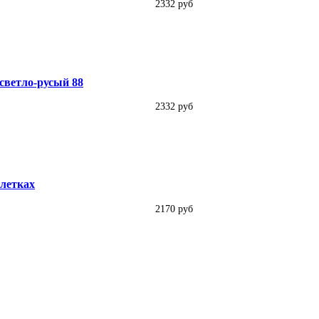
2332 руб
 светло-русый 88
2332 руб
блетках
2170 руб