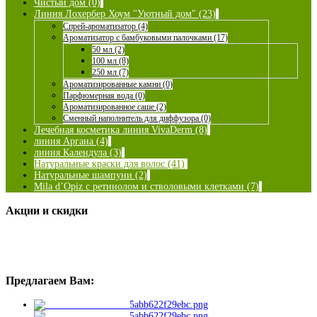
Чистый дом (0)
Линия Лохербер Хоум "Уютный дом" (23)
Спрей-ароматизатор (4)
Ароматизатор с бамбуковыми палочками (17)
50 мл (2)
100 мл (8)
250 мл (7)
Ароматизированные камни (0)
Парфюмерная вода (0)
Ароматизированное саше (2)
Сменный наполнитель для диффузора (0)
Лечебная косметика линия VivaDerm (8)
линия Аргана (4)
линия Календула (3)
Натуральные краски для волос (41)
Натуральные шампуни (2)
Mila d’Opiz с ретинолом и стволовыми клетками (7)
Акции и скидки
Предлагаем Вам: