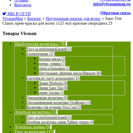
Отзывы
info@vivasanmag.ru
Контакты
Обратная связь
МЫ В СЕТИ
VivasanMag
»
Каталог
»
Натуральные краски для волос
»
Sano Tint
Classic крем-краска для волос (125 мл) красная смородина 23
Товары Vivasan
Швейцарская косметика (78)
Уход за проблемной кожей (1)
Ароматерапия (57)
базовые масла (2)
кремы, тоники (7)
спреи и бальзамы (2)
Натуральные эфирные масла Вивасан (46)
Средства по уходу за волосами (15)
Линия Migliorin (6)
Линия Sano Tint (8)
линия Аргана (1)
Декоративная косметика (0)
Омолаживающая косметика VivaBeauty (3)
Косметика для мужчин Viva Cool (2)
Лечебная косметика (5)
Уход за проблемной кожей (1)
Лечебная косметика линия Чайное дерево (4)
Лечебные кремы (9)
Уход за волосами (15)