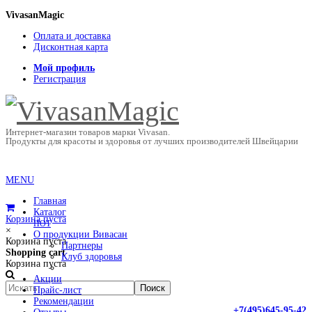
VivasanMagic
Оплата и доставка
Дисконтная карта
Мой профиль
Регистрация
Интернет-магазин товаров марки Vivasan.
Продукты для красоты и здоровья от лучших производителей Швейцарии
MENU
Главная
Каталог
Корзина пуста
HOT
×
О продукции Вивасан
Корзина пуста
Партнеры
Shopping cart
Клуб здоровья
Корзина пуста
Акции
Прайс-лист
Рекомендации
+7(495)645-95-42