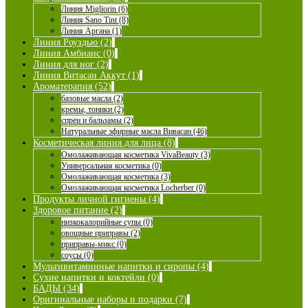
Линия Migliorin (6)
Линия Sano Tint (8)
Линия Аргана (1)
Линия Роуздью (2)
Линия Амбианс (0)
Линия для ног (2)
Линия Витасан Аккут (1)
Ароматерапия (52)
базовые масла (2)
кремы, тоники (2)
спреи и бальзамы (2)
Натуральные эфирные масла Вивасан (46)
Косметическая линия для лица (8)
Омолаживающая косметика VivaBeauty (3)
Универсальная косметика (0)
Омолаживающая косметика (3)
Омолаживающая косметика Locherber (0)
Продукты личной гигиены (4)
Здоровое питание (2)
низкокалорийные супы (0)
овощные приправы (2)
приправы-микс (0)
соусы (0)
Мультивитаминные напитки и сиропы (4)
Сухие напитки и коктейли (0)
БАДЫ (34)
Оригинальные наборы и подарки (7)