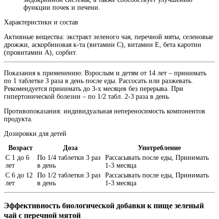
функции почек и печени.
Характеристики и состав
Активные вещества
: экстракт зеленого чая, перечной мяты, селеновые
дрожжи, аскорбиновая к-та (витамин С), витамин Е, бета каротин
(провитамин А), сорбит.
Показания к применению:
Взрослым и детям от 14 лет – принимать
по 1 таблетке 3 раза в день после еды. Рассосать или разжевать.
Рекомендуется принимать до 3-х месяцев без перерыва. При
гипертонической болезни – по 1/2 табл. 2-3 раза в день.
Противопоказания:
индивидуальная непереносимость компонентов
продукта.
Дозировки для детей
Возраст
Доза
Употребление
С 1 до 6
По 1/4 таблетки 3 раз
Рассасывать после еды, Принимать
лет
в день
1-3 месяца
С 6 до 12
По 1/2 таблетки 3 раз
Рассасывать после еды, Принимать
лет
в день
1-3 месяца
Эффективность биологической добавки к пище зеленый
чай с перечной мятой