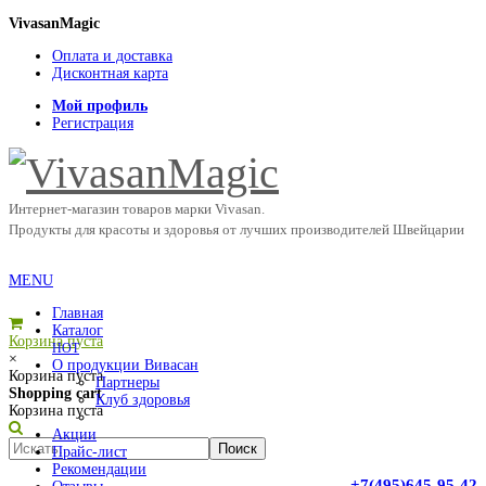
VivasanMagic
Оплата и доставка
Дисконтная карта
Мой профиль
Регистрация
Интернет-магазин товаров марки Vivasan.
Продукты для красоты и здоровья от лучших производителей Швейцарии
MENU
Главная
Каталог
Корзина пуста
HOT
×
О продукции Вивасан
Корзина пуста
Партнеры
Shopping cart
Клуб здоровья
Корзина пуста
Акции
Прайс-лист
Рекомендации
+7(495)645-95-42