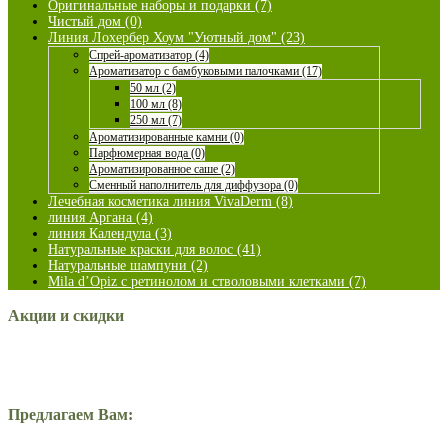
Оригинальные наборы и подарки (7)
Чистый дом (0)
Линия Лохербер Хоум "Уютный дом" (23)
Спрей-ароматизатор (4)
Ароматизатор с бамбуковыми палочками (17)
50 мл (2)
100 мл (8)
250 мл (7)
Ароматизированные камни (0)
Парфюмерная вода (0)
Ароматизированное саше (2)
Сменный наполнитель для диффузора (0)
Лечебная косметика линия VivaDerm (8)
линия Аргана (4)
линия Календула (3)
Натуральные краски для волос (41)
Натуральные шампуни (2)
Mila d’Opiz с ретинолом и стволовыми клетками (7)
Акции и скидки
Предлагаем Вам: