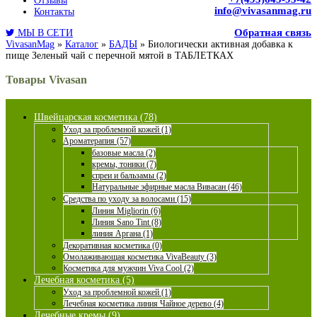
Отзывы
info@vivasanmag.ru
Контакты
Обратная связь
МЫ В СЕТИ
VivasanMag
»
Каталог
»
БАДЫ
»
Биологически активная добавка к
пище Зеленый чай с перечной мятой в ТАБЛЕТКАХ
Товары Vivasan
Швейцарская косметика (78)
Уход за проблемной кожей (1)
Ароматерапия (57)
базовые масла (2)
кремы, тоники (7)
спреи и бальзамы (2)
Натуральные эфирные масла Вивасан (46)
Средства по уходу за волосами (15)
Линия Migliorin (6)
Линия Sano Tint (8)
линия Аргана (1)
Декоративная косметика (0)
Омолаживающая косметика VivaBeauty (3)
Косметика для мужчин Viva Cool (2)
Лечебная косметика (5)
Уход за проблемной кожей (1)
Лечебная косметика линия Чайное дерево (4)
Лечебные кремы (9)