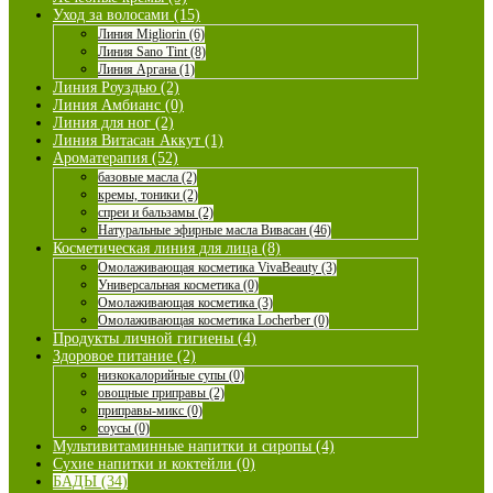
Уход за волосами (15)
Линия Migliorin (6)
Линия Sano Tint (8)
Линия Аргана (1)
Линия Роуздью (2)
Линия Амбианс (0)
Линия для ног (2)
Линия Витасан Аккут (1)
Ароматерапия (52)
базовые масла (2)
кремы, тоники (2)
спреи и бальзамы (2)
Натуральные эфирные масла Вивасан (46)
Косметическая линия для лица (8)
Омолаживающая косметика VivaBeauty (3)
Универсальная косметика (0)
Омолаживающая косметика (3)
Омолаживающая косметика Locherber (0)
Продукты личной гигиены (4)
Здоровое питание (2)
низкокалорийные супы (0)
овощные приправы (2)
приправы-микс (0)
соусы (0)
Мультивитаминные напитки и сиропы (4)
Сухие напитки и коктейли (0)
БАДЫ (34)