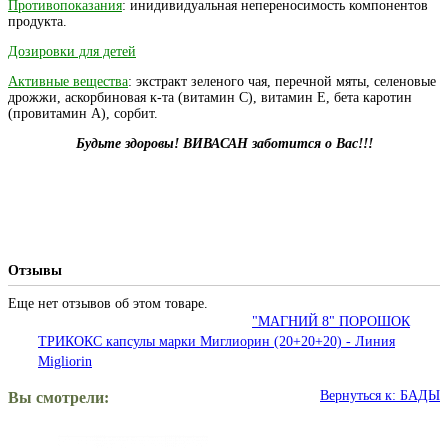
Противопоказания
: инидивидуальная непереносимость компонентов
продукта.
Дозировки для детей
Активные вещества
: экстракт зеленого чая, перечной мяты, селеновые
дрожжи, аскорбиновая к-та (витамин С), витамин Е, бета каротин
(провитамин А), сорбит.
Будьте здоровы! ВИВАСАН заботится о Вас!!!
Отзывы
Еще нет отзывов об этом товаре.
"МАГНИЙ 8" ПОРОШОК
ТРИКОКС капсулы марки Миглиорин (20+20+20) - Линия
Migliorin
Вернуться к: БАДЫ
Вы смотрели: