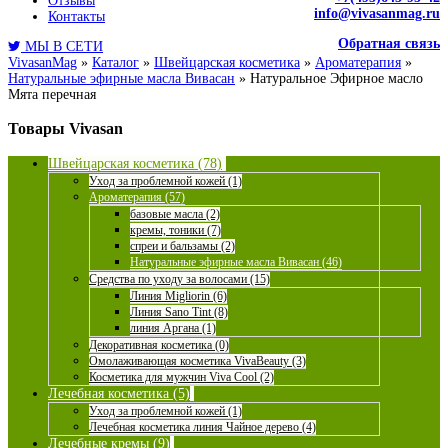
Отзывы
info@vivasanmag.ru
Контакты
Обратная связь
МЫ В СЕТИ
VivasanMag
»
Каталог
»
Швейцарская косметика
»
Ароматерапия
»
Натуральные эфирные масла Вивасан
»
Натуральное Эфирное масло
Мята перечная
Товары Vivasan
Швейцарская косметика (78)
Уход за проблемной кожей (1)
Ароматерапия (57)
базовые масла (2)
кремы, тоники (7)
спреи и бальзамы (2)
Натуральные эфирные масла Вивасан (46)
Средства по уходу за волосами (15)
Линия Migliorin (6)
Линия Sano Tint (8)
линия Аргана (1)
Декоративная косметика (0)
Омолаживающая косметика VivaBeauty (3)
Косметика для мужчин Viva Cool (2)
Лечебная косметика (5)
Уход за проблемной кожей (1)
Лечебная косметика линия Чайное дерево (4)
Лечебные кремы (9)