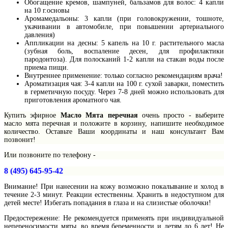
Обогащение кремов, шампуней, бальзамов для волос: 4 капли
на 10 г.основы
Аромамедальоны: 3 капли (при головокружении, тошноте,
укачивании в автомобиле, при повышении артериального
давления)
Аппликации на десны: 5 капель на 10 г. растительного масла
(зубная боль, воспаление десен, для профилактики
пародонтоза). Для полосканий 1-2 капли на стакан воды после
приема пищи.
Внутреннее применение: только согласно рекомендациям врача!
Ароматизация чая: 3-4 капли на 100 г. сухой заварки, поместить
в герметичную посуду. Через 7-8 дней можно использовать для
приготовления ароматного чая.
Купить эфирное
Масло Мята перечная
очень просто - выберите
масло мята перечная и положите в корзину, напишите необходимое
количество. Оставьте Ваши координаты и наш консультант Вам
позвонит!
Или позвоните по телефону -
8 (495) 645-95-42
Внимание!
При нанесении на кожу возможно покалывание и холод в
течение 2-3 минут. Реакции естественны. Хранить в недоступном для
детей месте! Избегать попадания в глаза и на слизистые оболочки!
Предостережение:
Не рекомендуется применять при индивидуальной
непереносимости мяты, во время беременности и детям до 6 лет! Не