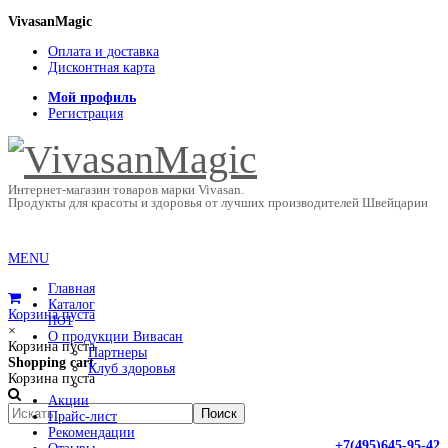
VivasanMagic
Оплата и доставка
Дисконтная карта
Мой профиль
Регистрация
Интернет-магазин товаров марки Vivasan.
Продукты для красоты и здоровья от лучших производителей Швейцарии
MENU
Главная
Каталог
Корзина пуста
HOT
×
О продукции Вивасан
Корзина пуста
Партнеры
Shopping cart
Клуб здоровья
Корзина пуста
Акции
Прайс-лист
Рекомендации
+7(495)645-95-42