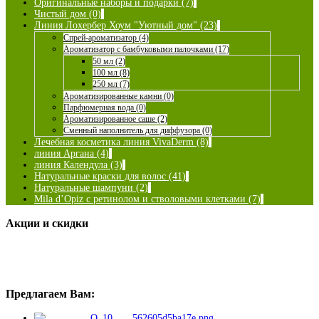
Оригинальные наборы и подарки (7)
Чистый дом (0)
Линия Лохербер Хоум "Уютный дом" (23)
Спрей-ароматизатор (4)
Ароматизатор с бамбуковыми палочками (17)
50 мл (2)
100 мл (8)
250 мл (7)
Ароматизированные камни (0)
Парфюмерная вода (0)
Ароматизированное саше (2)
Сменный наполнитель для диффузора (0)
Лечебная косметика линия VivaDerm (8)
линия Аргана (4)
линия Календула (3)
Натуральные краски для волос (41)
Натуральные шампуни (2)
Mila d’Opiz с ретинолом и стволовыми клетками (7)
Акции и скидки
Предлагаем Вам: