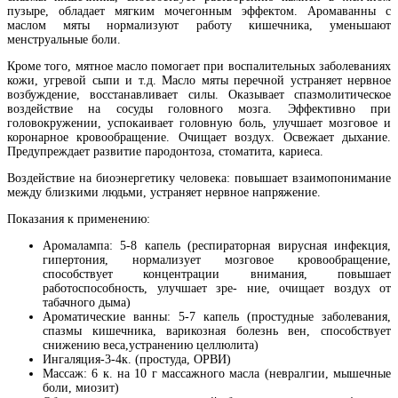
пузыре, обладает мягким мочегонным эффектом. Аромаванны с
маслом мяты нормализуют работу кишечника, уменьшают
менструальные боли.
Кроме того, мятное масло помогает при воспалительных заболеваниях
кожи, угревой сыпи и т.д. Масло мяты перечной устраняет нервное
возбуждение, восстанавливает силы. Оказывает спазмолитическое
воздействие на сосуды головного мозга. Эффективно при
головокружении, успокаивает головную боль, улучшает мозговое и
коронарное кровообращение. Очищает воздух. Освежает дыхание.
Предупреждает развитие пародонтоза, стоматита, кариеса.
Воздействие на биоэнергетику человека: повышает взаимопонимание
между близкими людьми, устраняет нервное напряжение.
Показания к применению:
Аромалампа: 5-8 капель (респираторная вирусная инфекция,
гипертония, нормализует мозговое кровообращение,
способствует концентрации внимания, повышает
работоспособность, улучшает зре- ние, очищает воздух от
табачного дыма)
Ароматические ванны: 5-7 капель (простудные заболевания,
спазмы кишечника, варикозная болезнь вен, способствует
снижению веса,устранению целлюлита)
Ингаляция-3-4к. (простуда, ОРВИ)
Массаж: 6 к. на 10 г массажного масла (невралгии, мышечные
боли, миозит)