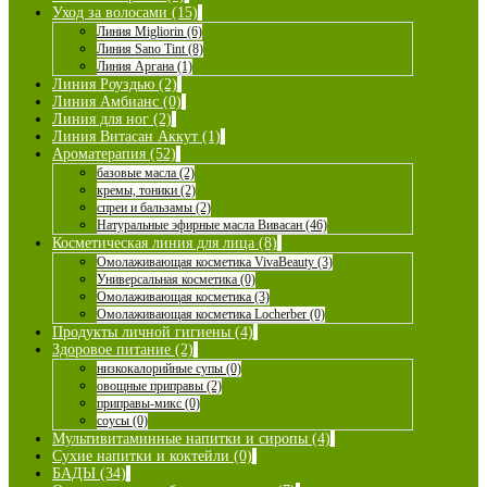
Уход за волосами (15)
Линия Migliorin (6)
Линия Sano Tint (8)
Линия Аргана (1)
Линия Роуздью (2)
Линия Амбианс (0)
Линия для ног (2)
Линия Витасан Аккут (1)
Ароматерапия (52)
базовые масла (2)
кремы, тоники (2)
спреи и бальзамы (2)
Натуральные эфирные масла Вивасан (46)
Косметическая линия для лица (8)
Омолаживающая косметика VivaBeauty (3)
Универсальная косметика (0)
Омолаживающая косметика (3)
Омолаживающая косметика Locherber (0)
Продукты личной гигиены (4)
Здоровое питание (2)
низкокалорийные супы (0)
овощные приправы (2)
приправы-микс (0)
соусы (0)
Мультивитаминные напитки и сиропы (4)
Сухие напитки и коктейли (0)
БАДЫ (34)