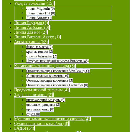
Уход за волосами (15)
Линия Migliorin (6)
Линия Sano Tint (8)
Линия Аргана (1)
Линия Роуздью (2)
Линия Амбианс (0)
Линия для ног (2)
Линия Витасан Аккут (1)
Ароматерапия (52)
базовые масла (2)
кремы, тоники (2)
спреи и бальзамы (2)
Натуральные эфирные масла Вивасан (46)
Косметическая линия для лица (8)
Омолаживающая косметика VivaBeauty (3)
Универсальная косметика (0)
Омолаживающая косметика (3)
Омолаживающая косметика Locherber (0)
Продукты личной гигиены (4)
Здоровое питание (2)
низкокалорийные супы (0)
овощные приправы (2)
приправы-микс (0)
соусы (0)
Мультивитаминные напитки и сиропы (4)
Сухие напитки и коктейли (0)
БАДЫ (34)