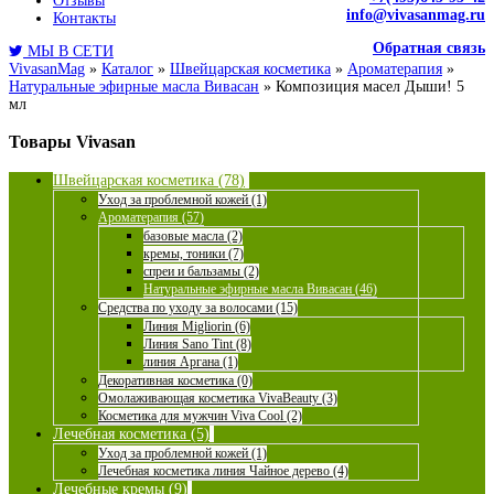
Отзывы
info@vivasanmag.ru
Контакты
Обратная связь
МЫ В СЕТИ
VivasanMag
»
Каталог
»
Швейцарская косметика
»
Ароматерапия
»
Натуральные эфирные масла Вивасан
»
Композиция масел Дыши! 5
мл
Товары Vivasan
Швейцарская косметика (78)
Уход за проблемной кожей (1)
Ароматерапия (57)
базовые масла (2)
кремы, тоники (7)
спреи и бальзамы (2)
Натуральные эфирные масла Вивасан (46)
Средства по уходу за волосами (15)
Линия Migliorin (6)
Линия Sano Tint (8)
линия Аргана (1)
Декоративная косметика (0)
Омолаживающая косметика VivaBeauty (3)
Косметика для мужчин Viva Cool (2)
Лечебная косметика (5)
Уход за проблемной кожей (1)
Лечебная косметика линия Чайное дерево (4)
Лечебные кремы (9)