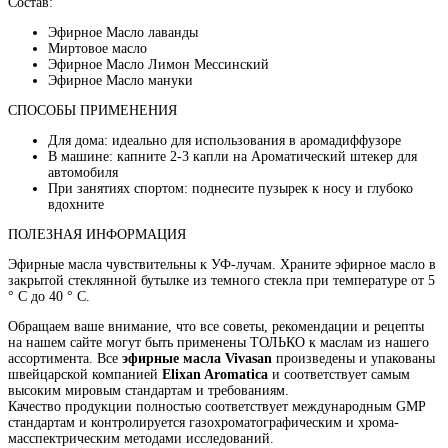
Состав:
Эфирное Mасло лаванды
Миртовое масло
Эфирное Mасло Лимон Mессинский
Эфирное Mасло мануки
СПОСОБЫ ПРИМЕНЕНИЯ
Для дома: идеально для использования в аромадиффузоре
В машине: капните 2-3 капли на Ароматический штекер для
автомобиля
При занятиях спортом: поднесите пузырек к носу и глубоко
вдохните
ПОЛЕЗНАЯ ИНФОРМАЦИЯ
Эфирные масла чувствительны к УФ-лучам. Храните эфирное масло в
закрытой стеклянной бутылке из темного стекла при температуре от 5
° C до 40 ° C.
Обращаем ваше внимание, что все советы, рекомендации и рецепты
на нашем сайте могут быть применены ТОЛЬКО к маслам из нашего
ассортимента. Все
эфирные масла Vivasan
произведены и упакованы
швейцарской компанией
Elixan Aromatica
и соответствует самым
высоким мировым стандартам и требованиям.
Качество продукции полностью соответствует международным GMP
стандартам и контролируется газохроматографическим и хрома-
масспектрическим методами исследований.