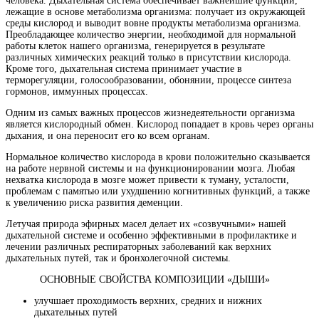
человека. Дыхательная система обеспечивает важнейшие функции,
лежащие в основе метаболизма организма: получает из окружающей
среды кислород и выводит вовне продукты метаболизма организма.
Преобладающее количество энергии, необходимой для нормальной
работы клеток нашего организма, генерируется в результате
различных химических реакций только в присутствии кислорода.
Кроме того, дыхательная система принимает участие в
терморегуляции, голосообразовании, обонянии, процессе синтеза
гормонов, иммунных процессах.
Одним из самых важных процессов жизнедеятельности организма
является кислородный обмен. Кислород попадает в кровь через органы
дыхания, и она переносит его ко всем органам.
Нормальное количество кислорода в крови положительно сказывается
на работе нервной системы и на функционировании мозга. Любая
нехватка кислорода в мозге может привести к туману, усталости,
проблемам с памятью или ухудшению когнитивных функций, а также
к увеличению риска развития деменции.
Летучая природа эфирных масел делает их «созвучными» нашей
дыхательной системе и особенно эффективными в профилактике и
лечении различных респираторных заболеваний как верхних
дыхательных путей, так и бронхолегочной системы.
ОСНОВНЫЕ СВОЙСТВА КОМПОЗИЦИИ «ДЫШИ»
улучшает проходимость верхних, средних и нижних
дыхательных путей