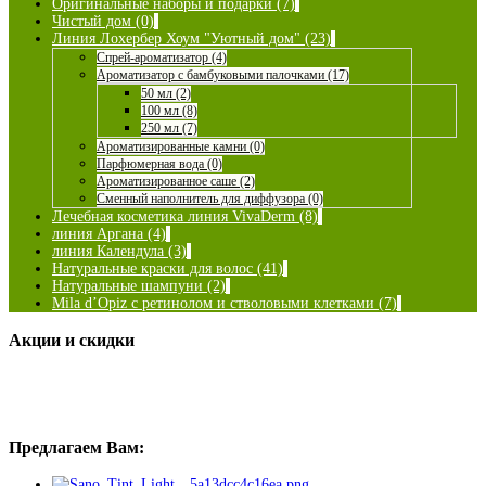
Оригинальные наборы и подарки (7)
Чистый дом (0)
Линия Лохербер Хоум "Уютный дом" (23)
Спрей-ароматизатор (4)
Ароматизатор с бамбуковыми палочками (17)
50 мл (2)
100 мл (8)
250 мл (7)
Ароматизированные камни (0)
Парфюмерная вода (0)
Ароматизированное саше (2)
Сменный наполнитель для диффузора (0)
Лечебная косметика линия VivaDerm (8)
линия Аргана (4)
линия Календула (3)
Натуральные краски для волос (41)
Натуральные шампуни (2)
Mila d’Opiz с ретинолом и стволовыми клетками (7)
Акции и скидки
Предлагаем Вам: