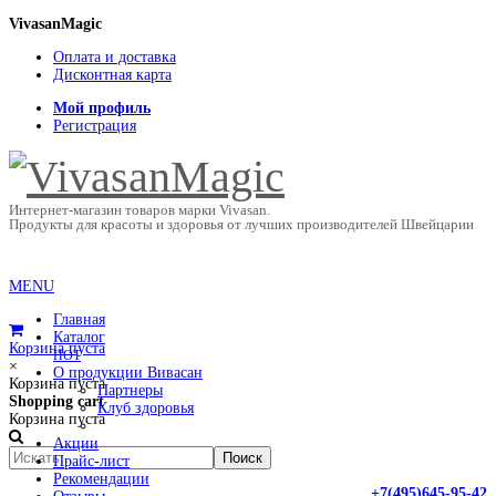
VivasanMagic
Оплата и доставка
Дисконтная карта
Мой профиль
Регистрация
Интернет-магазин товаров марки Vivasan.
Продукты для красоты и здоровья от лучших производителей Швейцарии
MENU
Главная
Каталог
Корзина пуста
HOT
×
О продукции Вивасан
Корзина пуста
Партнеры
Shopping cart
Клуб здоровья
Корзина пуста
Акции
Прайс-лист
Рекомендации
+7(495)645-95-42