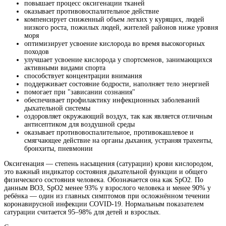
повышает процесс оксигенации тканей
оказывает противовоспалительное действие
компенсирует сниженный объем легких у курящих, людей
низкого роста, пожилых людей, жителей районов ниже уровня
моря
оптимизирует усвоение кислорода во время высокогорных
походов
улучшает усвоение кислорода у спортсменов, занимающихся
активными видами спорта
способствует концентрации внимания
поддерживает состояние бодрости, наполняет тело энергией
помогает при "зависании сознания"
обеспечивает профилактику инфекционных заболеваний
дыхательной системы
оздоровляет окружающий воздух, так как является отличным
антисептиком для воздушной среды
оказывает противовоспалительное, противокашлевое и
смягчающее действие на органы дыхания, устраняя трахеиты,
бронхиты, пневмонии
Оксигенация — степень насыщения (сатурации) крови кислородом,
это важный индикатор состояния дыхательной функции и общего
физического состояния человека. Обозначается она как SpO2. По
данным ВОЗ, SpO2 менее 93% у взрослого человека и менее 90% у
ребёнка — один из главных симптомов при осложнённом течении
коронавирусной инфекции COVID-19. Нормальным показателем
сатурации считается 95–98% для детей и взрослых.