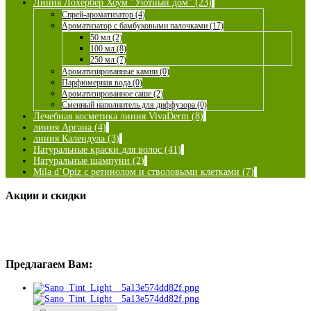
Линия Лохербер Хоум "Уютный дом" (23)
Спрей-ароматизатор (4)
Ароматизатор с бамбуковыми палочками (17)
50 мл (2)
100 мл (8)
250 мл (7)
Ароматизированные камни (0)
Парфюмерная вода (0)
Ароматизированное саше (2)
Сменный наполнитель для диффузора (0)
Лечебная косметика линия VivaDerm (8)
линия Аргана (4)
линия Календула (3)
Натуральные краски для волос (41)
Натуральные шампуни (2)
Mila d’Opiz с ретинолом и стволовыми клетками (7)
Акции и скидки
Предлагаем Вам: