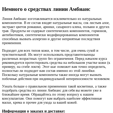
Немного о средствах линии Амбианс
Линия Амбианс изготавливается исключительно из натуральных
компонентов. В ее состав входят натуральные масла, сок листьев алое,
экстракт цветов ромашки, арники, сахарного клена, полыни и других
трав. Продукты не содержат синтетических компонентов, гормонов,
антибиотиков, синтетически модифицированных компонентов
способных вызвать аллергию и другие неприятные последствия
применения.
Подходит для всех типов кожи, в том числе, для очень сухой и
чувствительной. Их могут использовать представительницы
различных возрастных групп без ограничения. Перед началом курса
рекомендуется протестировать средства на небольшом участке кожи (к
примеру, на сгибе локтя). Этот шаг поможет вам точно определить,
полностью ли подходит вам состав именно из этой линейки.
Поскольку натуральные компоненты также иногда могут вызвать
побочные действия при индивидуальной непереносимости человеком.
Узнать больше о правильном применении такой косметики, а также
подобрать средства из линии Амбианс для себя вы можете уже в
ближайшее время. Обращайтесь по этому вопросу к нашим
консультантам. Они помогут вам выбрать наиболее эффективные
маски, крема и прочее для ухода за вашей кожей.
Информация о заказах и доставке: