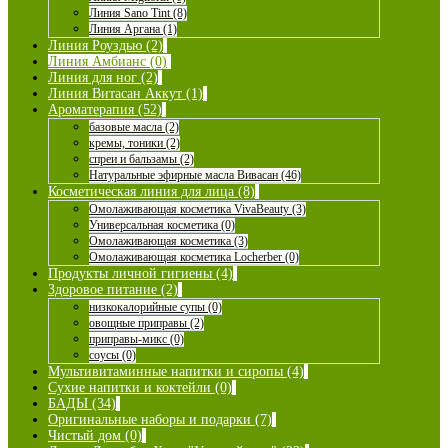
Линия Sano Tint (8)
Линия Аргана (1)
Линия Роуздью (2)
Линия Амбианс (0)
Линия для ног (2)
Линия Витасан Аккут (1)
Ароматерапия (52)
базовые масла (2)
кремы, тоники (2)
спреи и бальзамы (2)
Натуральные эфирные масла Вивасан (46)
Косметическая линия для лица (8)
Омолаживающая косметика VivaBeauty (3)
Универсальная косметика (0)
Омолаживающая косметика (3)
Омолаживающая косметика Locherber (0)
Продукты личной гигиены (4)
Здоровое питание (2)
низкокалорийные супы (0)
овощные приправы (2)
приправы-микс (0)
соусы (0)
Мультивитаминные напитки и сиропы (4)
Сухие напитки и коктейли (0)
БАДЫ (34)
Оригинальные наборы и подарки (7)
Чистый дом (0)