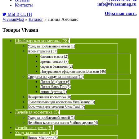
Отзывы
info@vivasanmag.ru
Контакты
Обратная связь
МЫ В СЕТИ
VivasanMag
»
Каталог
»
Линия Амбианс
Товары Vivasan
Швейцарская косметика (78)
Уход за проблемной кожей (1)
Ароматерапия (57)
базовые масла (2)
кремы, тоники (7)
спреи и бальзамы (2)
Натуральные эфирные масла Вивасан (46)
Средства по уходу за волосами (15)
Линия Migliorin (6)
Линия Sano Tint (8)
линия Аргана (1)
Декоративная косметика (0)
Омолаживающая косметика VivaBeauty (3)
Косметика для мужчин Viva Cool (2)
Лечебная косметика (5)
Уход за проблемной кожей (1)
Лечебная косметика линия Чайное дерево (4)
Лечебные кремы (9)
Уход за волосами (15)
Линия Migliorin (6)