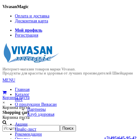
VivasanMagic
Оплата и доставка
Дисконтная карта
Мой профиль
Регистрация
Интернет-магазин товаров марки Vivasan.
Продукты для красоты и здоровья от лучших производителей Швейцарии
MENU
Главная
Каталог
Корзина пуста
HOT
×
О продукции Вивасан
Корзина пуста
Партнеры
Shopping cart
Клуб здоровья
Корзина пуста
Акции
Прайс-лист
Рекомендации
+7(495)645-95-42