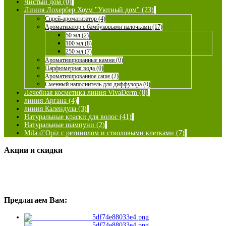
Чистый дом (0)
Линия Лохербер Хоум "Уютный дом" (23)
Спрей-ароматизатор (4)
Ароматизатор с бамбуковыми палочками (17)
50 мл (2)
100 мл (8)
250 мл (7)
Ароматизированные камни (0)
Парфюмерная вода (0)
Ароматизированное саше (2)
Сменный наполнитель для диффузора (0)
Лечебная косметика линия VivaDerm (8)
линия Аргана (4)
линия Календула (3)
Натуральные краски для волос (41)
Натуральные шампуни (2)
Mila d’Opiz с ретинолом и стволовыми клетками (7)
Акции и скидки
Предлагаем Вам: