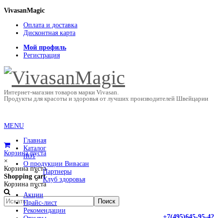
VivasanMagic
Оплата и доставка
Дисконтная карта
Мой профиль
Регистрация
Интернет-магазин товаров марки Vivasan.
Продукты для красоты и здоровья от лучших производителей Швейцарии
MENU
Главная
Каталог
Корзина пуста
HOT
×
О продукции Вивасан
Корзина пуста
Партнеры
Shopping cart
Клуб здоровья
Корзина пуста
Акции
Прайс-лист
Рекомендации
+7(495)645-95-42