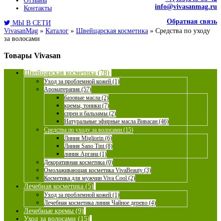
Отзывы
info@vivasanmag.ru
Контакты
Обратная связь
МЫ В СЕТИ
VivasanMag
»
Каталог
»
Швейцарская косметика
»
Средства по уходу
за волосами
Товары Vivasan
Швейцарская косметика (78)
Уход за проблемной кожей (1)
Ароматерапия (57)
базовые масла (2)
кремы, тоники (7)
спреи и бальзамы (2)
Натуральные эфирные масла Вивасан (46)
Средства по уходу за волосами (15)
Линия Migliorin (6)
Линия Sano Tint (8)
линия Аргана (1)
Декоративная косметика (0)
Омолаживающая косметика VivaBeauty (3)
Косметика для мужчин Viva Cool (2)
Лечебная косметика (5)
Уход за проблемной кожей (1)
Лечебная косметика линия Чайное дерево (4)
Лечебные кремы (9)
Уход за волосами (15)