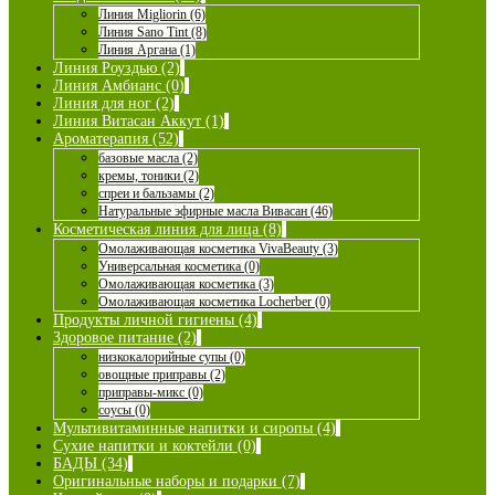
Линия Migliorin (6)
Линия Sano Tint (8)
Линия Аргана (1)
Линия Роуздью (2)
Линия Амбианс (0)
Линия для ног (2)
Линия Витасан Аккут (1)
Ароматерапия (52)
базовые масла (2)
кремы, тоники (2)
спреи и бальзамы (2)
Натуральные эфирные масла Вивасан (46)
Косметическая линия для лица (8)
Омолаживающая косметика VivaBeauty (3)
Универсальная косметика (0)
Омолаживающая косметика (3)
Омолаживающая косметика Locherber (0)
Продукты личной гигиены (4)
Здоровое питание (2)
низкокалорийные супы (0)
овощные приправы (2)
приправы-микс (0)
соусы (0)
Мультивитаминные напитки и сиропы (4)
Сухие напитки и коктейли (0)
БАДЫ (34)
Оригинальные наборы и подарки (7)