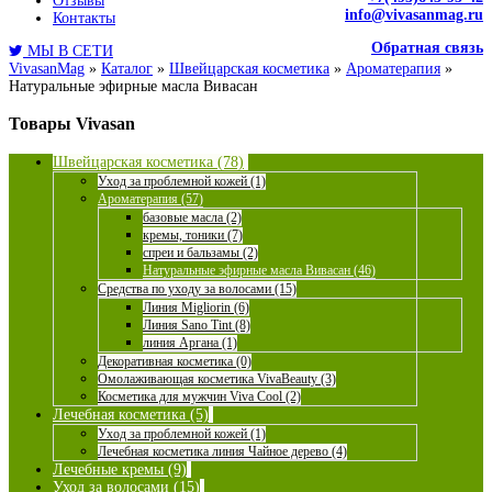
Отзывы
info@vivasanmag.ru
Контакты
Обратная связь
МЫ В СЕТИ
VivasanMag
»
Каталог
»
Швейцарская косметика
»
Ароматерапия
»
Натуральные эфирные масла Вивасан
Товары Vivasan
Швейцарская косметика (78)
Уход за проблемной кожей (1)
Ароматерапия (57)
базовые масла (2)
кремы, тоники (7)
спреи и бальзамы (2)
Натуральные эфирные масла Вивасан (46)
Средства по уходу за волосами (15)
Линия Migliorin (6)
Линия Sano Tint (8)
линия Аргана (1)
Декоративная косметика (0)
Омолаживающая косметика VivaBeauty (3)
Косметика для мужчин Viva Cool (2)
Лечебная косметика (5)
Уход за проблемной кожей (1)
Лечебная косметика линия Чайное дерево (4)
Лечебные кремы (9)
Уход за волосами (15)