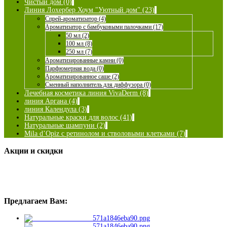
Чистый дом (0)
Линия Лохербер Хоум "Уютный дом" (23)
Спрей-ароматизатор (4)
Ароматизатор с бамбуковыми палочками (17)
50 мл (2)
100 мл (8)
250 мл (7)
Ароматизированные камни (0)
Парфюмерная вода (0)
Ароматизированное саше (2)
Сменный наполнитель для диффузора (0)
Лечебная косметика линия VivaDerm (8)
линия Аргана (4)
линия Календула (3)
Натуральные краски для волос (41)
Натуральные шампуни (2)
Mila d’Opiz с ретинолом и стволовыми клетками (7)
Акции и скидки
Предлагаем Вам: