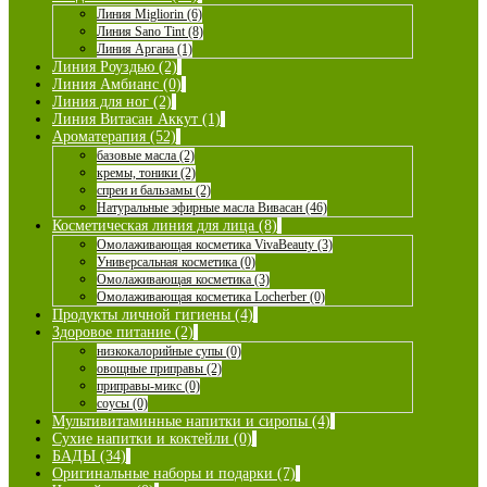
Линия Migliorin (6)
Линия Sano Tint (8)
Линия Аргана (1)
Линия Роуздью (2)
Линия Амбианс (0)
Линия для ног (2)
Линия Витасан Аккут (1)
Ароматерапия (52)
базовые масла (2)
кремы, тоники (2)
спреи и бальзамы (2)
Натуральные эфирные масла Вивасан (46)
Косметическая линия для лица (8)
Омолаживающая косметика VivaBeauty (3)
Универсальная косметика (0)
Омолаживающая косметика (3)
Омолаживающая косметика Locherber (0)
Продукты личной гигиены (4)
Здоровое питание (2)
низкокалорийные супы (0)
овощные приправы (2)
приправы-микс (0)
соусы (0)
Мультивитаминные напитки и сиропы (4)
Сухие напитки и коктейли (0)
БАДЫ (34)
Оригинальные наборы и подарки (7)