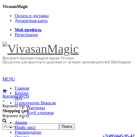
VivasanMagic
Оплата и доставка
Дисконтная карта
Мой профиль
Регистрация
Интернет-магазин товаров марки Vivasan.
Продукты для красоты и здоровья от лучших производителей Швейцарии
MENU
Главная
Каталог
Корзина пуста
HOT
×
О продукции Вивасан
Корзина пуста
Партнеры
Shopping cart
Клуб здоровья
Корзина пуста
Акции
Прайс-лист
Рекомендации
+7(495)645-95-42