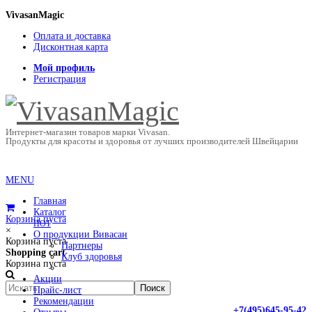
VivasanMagic
Оплата и доставка
Дисконтная карта
Мой профиль
Регистрация
Интернет-магазин товаров марки Vivasan.
Продукты для красоты и здоровья от лучших производителей Швейцарии
MENU
Главная
Каталог
Корзина пуста
HOT
×
О продукции Вивасан
Корзина пуста
Партнеры
Shopping cart
Клуб здоровья
Корзина пуста
Акции
Прайс-лист
Рекомендации
+7(495)645-95-42