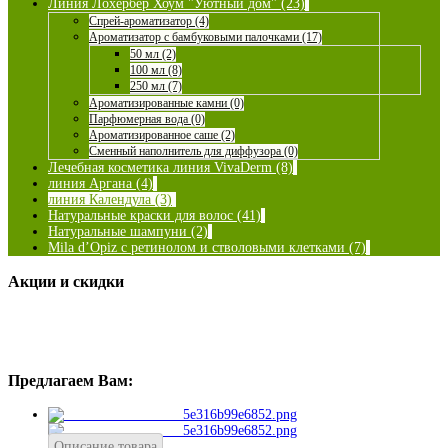
Линия Лохербер Хоум "Уютный дом" (23)
Спрей-ароматизатор (4)
Ароматизатор с бамбуковыми палочками (17)
50 мл (2)
100 мл (8)
250 мл (7)
Ароматизированные камни (0)
Парфюмерная вода (0)
Ароматизированное саше (2)
Сменный наполнитель для диффузора (0)
Лечебная косметика линия VivaDerm (8)
линия Аргана (4)
линия Календула (3)
Натуральные краски для волос (41)
Натуральные шампуни (2)
Mila d’Opiz с ретинолом и стволовыми клетками (7)
Акции и скидки
Предлагаем Вам:
Описание товара