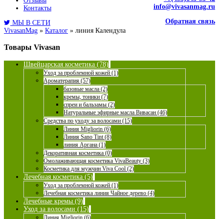
Отзывы
info@vivasanmag.ru
Контакты
Обратная связь
МЫ В СЕТИ
VivasanMag
»
Каталог
»
линия Календула
Товары Vivasan
Швейцарская косметика (78)
Уход за проблемной кожей (1)
Ароматерапия (57)
базовые масла (2)
кремы, тоники (7)
спреи и бальзамы (2)
Натуральные эфирные масла Вивасан (46)
Средства по уходу за волосами (15)
Линия Migliorin (6)
Линия Sano Tint (8)
линия Аргана (1)
Декоративная косметика (0)
Омолаживающая косметика VivaBeauty (3)
Косметика для мужчин Viva Cool (2)
Лечебная косметика (5)
Уход за проблемной кожей (1)
Лечебная косметика линия Чайное дерево (4)
Лечебные кремы (9)
Уход за волосами (15)
Линия Migliorin (6)