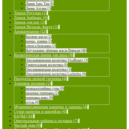
Линия Sano Tint (8)
Линия Аргана (1)
Линия Роуздью (2)
Линия Амбианс (0)
Линия для ног (2)
Линия Витасан Аккут (1)
Ароматерапия (52)
базовые масла (2)
кремы, тоники (2)
спреи и бальзамы (2)
Натуральные эфирные масла Вивасан (46)
Косметическая линия для лица (8)
Омолаживающая косметика VivaBeauty (3)
Универсальная косметика (0)
Омолаживающая косметика (3)
Омолаживающая косметика Locherber (0)
Продукты личной гигиены (4)
Здоровое питание (2)
низкокалорийные супы (0)
овощные приправы (2)
приправы-микс (0)
соусы (0)
Мультивитаминные напитки и сиропы (4)
Сухие напитки и коктейли (0)
БАДЫ (34)
Оригинальные наборы и подарки (7)
Чистый дом (0)