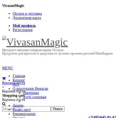
VivasanMagic
Оплата и доставка
Дисконтная карта
Мой профиль
Регистрация
Интернет-магазин товаров марки Vivasan.
Продукты для красоты и здоровья от лучших производителей Швейцарии
MENU
Главная
Каталог
Корзина пуста
HOT
×
О продукции Вивасан
Корзина пуста
Партнеры
Shopping cart
Клуб здоровья
Корзина пуста
Акции
Прайс-лист
Рекомендации
+7(495)645-95-42