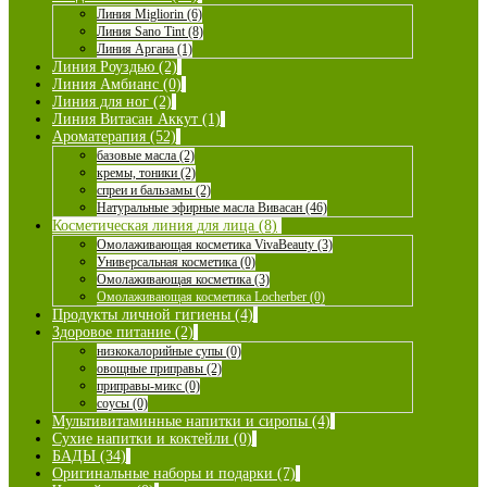
Линия Migliorin (6)
Линия Sano Tint (8)
Линия Аргана (1)
Линия Роуздью (2)
Линия Амбианс (0)
Линия для ног (2)
Линия Витасан Аккут (1)
Ароматерапия (52)
базовые масла (2)
кремы, тоники (2)
спреи и бальзамы (2)
Натуральные эфирные масла Вивасан (46)
Косметическая линия для лица (8)
Омолаживающая косметика VivaBeauty (3)
Универсальная косметика (0)
Омолаживающая косметика (3)
Омолаживающая косметика Locherber (0)
Продукты личной гигиены (4)
Здоровое питание (2)
низкокалорийные супы (0)
овощные приправы (2)
приправы-микс (0)
соусы (0)
Мультивитаминные напитки и сиропы (4)
Сухие напитки и коктейли (0)
БАДЫ (34)
Оригинальные наборы и подарки (7)