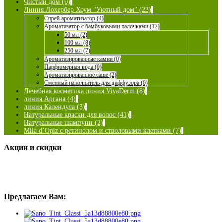
Чистый дом (0)
Линия Лохербер Хоум "Уютный дом" (23)
Спрей-ароматизатор (4)
Ароматизатор с бамбуковыми палочками (17)
50 мл (2)
100 мл (8)
250 мл (7)
Ароматизированные камни (0)
Парфюмерная вода (0)
Ароматизированное саше (2)
Сменный наполнитель для диффузора (0)
Лечебная косметика линия VivaDerm (8)
линия Аргана (4)
линия Календула (3)
Натуральные краски для волос (41)
Натуральные шампуни (2)
Mila d’Opiz с ретинолом и стволовыми клетками (7)
Акции и скидки
Предлагаем Вам: