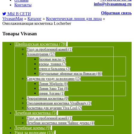
Отзывы
info@vivasanmag.ru
Контакты
Обратная связь
МЫ В СЕТИ
VivasanMag
»
Каталог
»
Косметическая линия для лица
»
Омолаживающая косметика Locherber
Товары Vivasan
Швейцарская косметика (78)
Уход за проблемной кожей (1)
Ароматерапия (57)
базовые масла (2)
кремы, тоники (7)
спреи и бальзамы (2)
Натуральные эфирные масла Вивасан (46)
Средства по уходу за волосами (15)
Линия Migliorin (6)
Линия Sano Tint (8)
линия Аргана (1)
Декоративная косметика (0)
Омолаживающая косметика VivaBeauty (3)
Косметика для мужчин Viva Cool (2)
Лечебная косметика (5)
Уход за проблемной кожей (1)
Лечебная косметика линия Чайное дерево (4)
Лечебные кремы (9)
Уход за волосами (15)