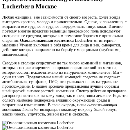
Locherber в Москве
Любая женщина, вне зависимости от своего возраста, хочет всегда
выглядеть красиво, молодо и привлекательно. Однако, к сожалению, с
возрастом все труднее и труднее поддерживать тонус кожи. Именно
поэтому многие представительницы прекрасного пола используют
специальные средства, которые им помогают бороться с признаками
старения.
Омолаживающая косметика Locherber
от интернет-
магазина Vivasan включает в себя крема для лица и век, сыворотки,
действие которых направлено на борьбу с морщинами (глубокими,
мимическими).
Сегодня в столице существует не так много компаний и магазинов,
которые специализируются на продаже органической косметики,
которая состоит исключительно из натуральных компонентов. Мы –
одни из них. Предлагаемые нашей командой средства не содержат
антибиотиков, сульфатов, ГМО, что указывает на их натуральное
происхождение. В нашем арсенале представлены лучшие образцы
швейцарской антивозрастной косметики. Спектр действия препаратов
распространяется как на кожу лица, так и шеи, зоны декольте. Ведь эта
область наиболее подвержена влиянию окружающей среды и
возрастным изменениям. В свою очередь, наша
омолаживающая
косметика Locherber
возвращает кожному покрову былой тонус,
эластичность, упругость, живой цвет и свежесть.